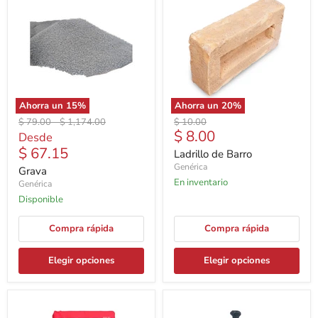
Ahorra un
15
%
Ahorra un
20
%
Precio
Precio
Precio
$ 79.00
-
$ 1,174.00
$ 10.00
Precio
$ 8.00
original
original
original
Desde
actual
$ 67.15
Ladrillo de Barro
Genérica
Grava
En inventario
Genérica
Disponible
Compra rápida
Compra rápida
Elegir opciones
Elegir opciones