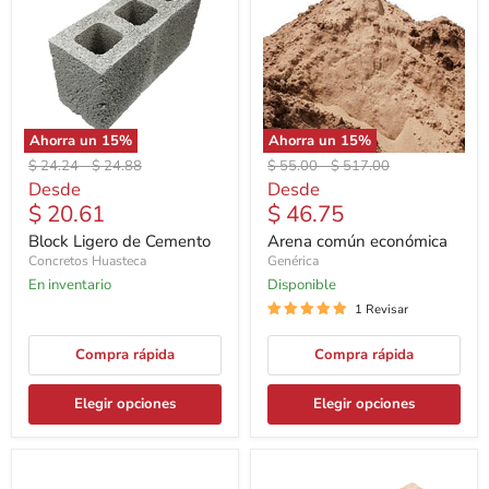
Ahorra un
15
%
Ahorra un
15
%
Precio
Precio
Precio
Precio
$ 24.24
-
$ 24.88
$ 55.00
-
$ 517.00
original
original
original
original
Desde
Desde
$ 20.61
$ 46.75
Block Ligero de Cemento
Arena común económica
Concretos Huasteca
Genérica
En inventario
Disponible
1 Revisar
Compra rápida
Compra rápida
Elegir opciones
Elegir opciones