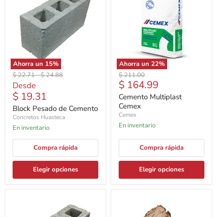
Ahorra un
15
%
Ahorra un
22
%
Precio
Precio
Precio
$ 22.71
-
$ 24.88
$ 211.00
Precio
$ 164.99
original
original
original
Desde
actual
$ 19.31
Cemento Multiplast
Cemex
Block Pesado de Cemento
Cemex
Concretos Huasteca
En inventario
En inventario
Compra rápida
Compra rápida
Elegir opciones
Elegir opciones