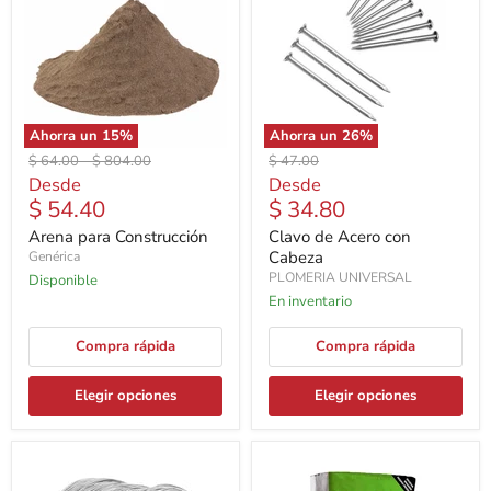
Ahorra un
15
%
Ahorra un
26
%
Precio
Precio
Precio
$ 64.00
-
$ 804.00
$ 47.00
original
original
original
Desde
Desde
$ 54.40
$ 34.80
Arena para Construcción
Clavo de Acero con
Cabeza
Genérica
PLOMERIA UNIVERSAL
Disponible
En inventario
Compra rápida
Compra rápida
Elegir opciones
Elegir opciones