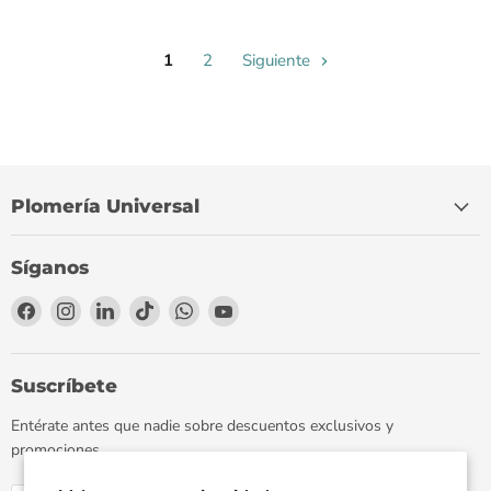
1
2
Siguiente
Plomería Universal
Síganos
Encuéntrenos
Encuéntrenos
Encuéntrenos
Encuéntrenos
Encuéntrenos
Encuéntrenos
en
en
en
en
en
en
Facebook
Instagram
LinkedIn
TikTok
WhatsApp
YouTube
Suscríbete
Entérate antes que nadie sobre descuentos exclusivos y
promociones.