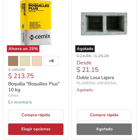
Ahorra un
25
%
Agotado
Precio
Precio
$ 24.88
-
$ 25.29
+6
original
original
Desde
$ 21.15
Precio
$ 285.00
Precio
$ 213.75
original
Doble Losa Ligera
actual
Boquilla "Boquillex Plus"
PLOMERIA UNIVERSAL
10 kg
Agotado
Cemix
En inventario
Compra rápida
Compra rápida
Elegir opciones
Agotado