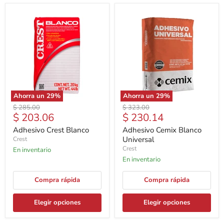
Ahorra un
29
%
Ahorra un
29
%
Precio
Precio
$ 285.00
$ 323.00
Precio
Precio
$ 203.06
$ 230.14
original
original
actual
actual
Adhesivo Crest Blanco
Adhesivo Cemix Blanco
Universal
Crest
Crest
En inventario
En inventario
Compra rápida
Compra rápida
Elegir opciones
Elegir opciones