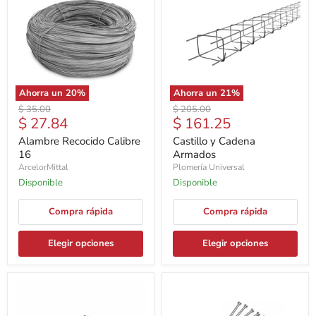
Ahorra un
20
%
Ahorra un
21
%
Precio
Precio
$ 35.00
$ 205.00
Precio
Precio
$ 27.84
$ 161.25
original
original
actual
actual
Alambre Recocido Calibre
Castillo y Cadena
16
Armados
ArcelorMittal
Plomería Universal
Disponible
Disponible
Compra rápida
Compra rápida
Elegir opciones
Elegir opciones