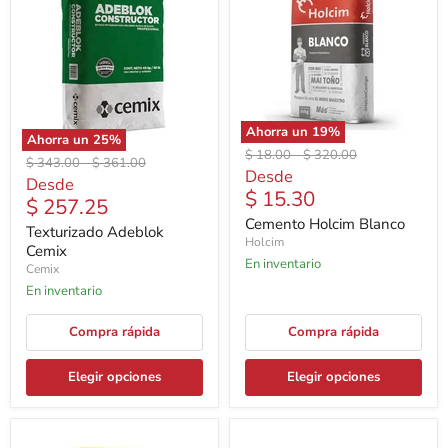
Ahorra un
19
%
Ahorra un
25
%
Precio
Precio
$ 18.00
-
$ 320.00
Precio
Precio
$ 343.00
-
$ 361.00
original
original
Desde
original
original
Desde
$ 15.30
$ 257.25
Cemento Holcim Blanco
Texturizado Adeblok
Holcim
Cemix
En inventario
Cemix
En inventario
Compra rápida
Compra rápida
Elegir opciones
Elegir opciones