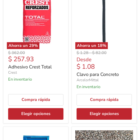
Ahorra un
29
%
Ahorra un
18
%
Precio
Precio
Precio
$ 362.00
$ 1.28
-
$ 82.00
Precio
$ 257.93
original
original
original
Desde
actual
$ 1.08
Adhesivo Crest Total
Crest
Clavo para Concreto
En inventario
ArcelorMittal
En inventario
Compra rápida
Compra rápida
Elegir opciones
Elegir opciones