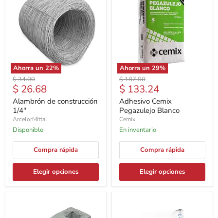
Ahorra un
22
%
Ahorra un
29
%
Precio
Precio
$ 34.00
$ 187.00
Precio
Precio
$ 26.68
$ 133.24
original
original
actual
actual
Alambrón de construcción
Adhesivo Cemix
1/4"
Pegazulejo Blanco
ArcelorMittal
Cemix
Disponible
En inventario
Compra rápida
Compra rápida
Elegir opciones
Elegir opciones