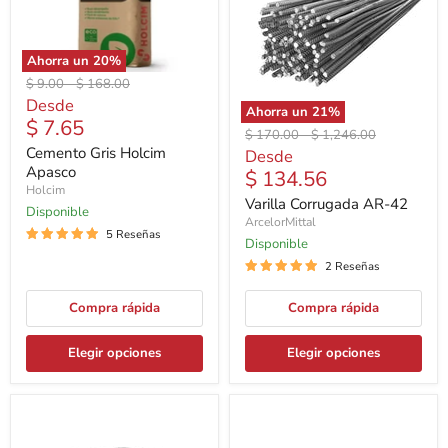
Ahorra un
20
%
Precio
Precio
$ 9.00
-
$ 168.00
original
original
Desde
Ahorra un
21
%
$ 7.65
Precio
Precio
$ 170.00
-
$ 1,246.00
original
original
Cemento Gris Holcim
Desde
Apasco
$ 134.56
Holcim
Varilla Corrugada AR-42
Disponible
ArcelorMittal
5 Reseñas
Disponible
2 Reseñas
Compra rápida
Compra rápida
Elegir opciones
Elegir opciones