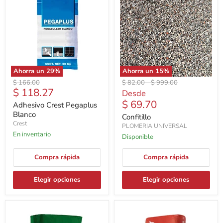
Ahorra un
29
%
Ahorra un
15
%
Precio
Precio
Precio
$ 166.00
$ 82.00
-
$ 999.00
Precio
$ 118.27
original
original
original
Desde
actual
$ 69.70
Adhesivo Crest Pegaplus
Blanco
Confitillo
Crest
PLOMERIA UNIVERSAL
En inventario
Disponible
Compra rápida
Compra rápida
Elegir opciones
Elegir opciones