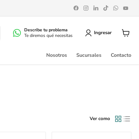
Encuéntrenos
Encuéntrenos
Encuéntrenos
Encuéntrenos
Encuéntr
Enc
en
en
en
en
en
en
Facebook
Instagram
LinkedIn
TikTok
WhatsA
You
Describe tu problema
Ingresar
Te diremos qué necesitas
Ver
carrito
Nosotros
Sucursales
Contacto
Ver como