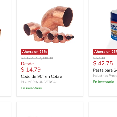
Ahorra un
25
%
Ahorra un
25
Precio
Precio
Precio
$ 19.72
-
$ 2,900.00
$ 57.00
Precio
$ 42.75
original
original
original
Desde
actual
$ 14.79
Pasta para S
Industrias Pres
Codo de 90° en Cobre
En inventario
PLOMERIA UNIVERSAL
En inventario