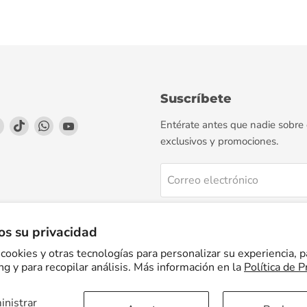
Suscríbete
enos
éntrenos
Encuéntrenos
Encuéntrenos
Encuéntrenos
Encuéntrenos
Entérate antes que nadie sobre
en
en
en
en
exclusivos y promociones.
agram
LinkedIn
TikTok
WhatsApp
YouTube
Correo electrónico
Regístrate
s su privacidad
cookies y otras tecnologías para personalizar su experiencia, p
g y para recopilar análisis. Más información en la
Política de P
nistrar