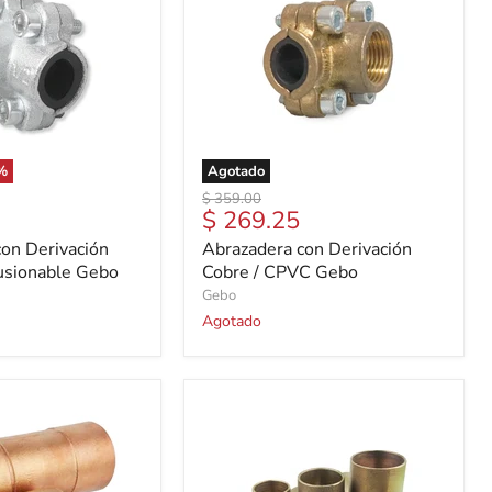
%
Agotado
Precio
$ 359.00
Precio
$ 269.25
original
actual
on Derivación
Abrazadera con Derivación
sionable Gebo
Cobre / CPVC Gebo
Gebo
Agotado