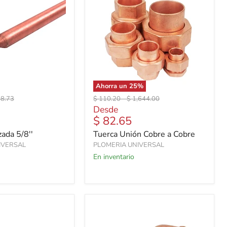
Ahorra un
25
%
io
Precio
Precio
38.73
$ 110.20
-
$ 1,644.00
inal
original
original
Desde
$ 82.65
zada 5/8''
Tuerca Unión Cobre a Cobre
IVERSAL
PLOMERIA UNIVERSAL
En inventario