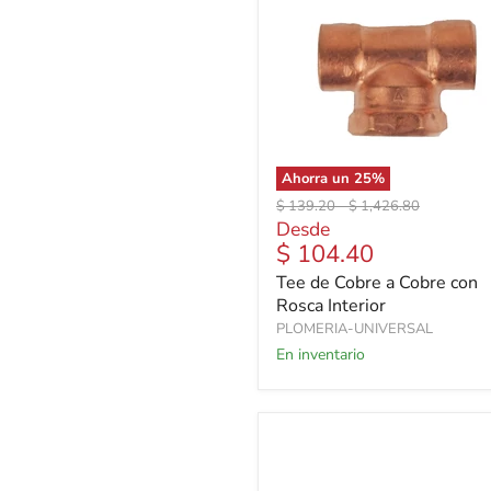
Ahorra un
25
%
Precio
Precio
$ 139.20
-
$ 1,426.80
original
original
Desde
$ 104.40
Tee de Cobre a Cobre con
Rosca Interior
PLOMERIA-UNIVERSAL
En inventario