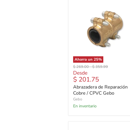
Ahorra un
25
%
Precio
Precio
$ 269.00
-
$ 359.99
original
original
Desde
$ 201.75
Abrazadera de Reparación
Cobre / CPVC Gebo
Gebo
En inventario