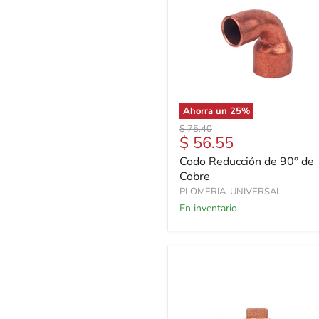
Ahorra un
25
%
Precio
$ 75.40
Precio
$ 56.55
original
actual
Codo Reducción de 90° de
Cobre
PLOMERIA-UNIVERSAL
En inventario