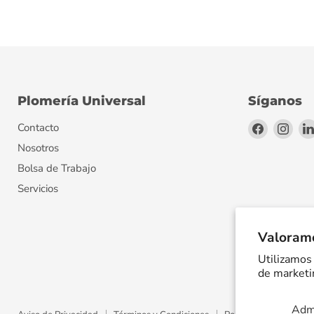
Plomería Universal
Síganos
Encuéntr
Encu
Contacto
en
en
Nosotros
Facebook
Inst
Bolsa de Trabajo
Servicios
Valoramo
Utilizamos 
de marketin
Admi