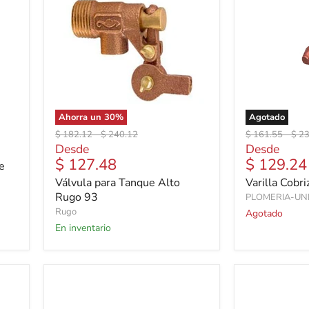
Ahorra un
30
%
Agotado
Precio
Precio
Precio
Prec
$ 182.12
-
$ 240.12
$ 161.55
-
$ 2
original
original
original
orig
Desde
Desde
$ 127.48
$ 129.24
e
Válvula para Tanque Alto
Varilla Cobri
Rugo 93
PLOMERIA-UN
Rugo
Agotado
En inventario