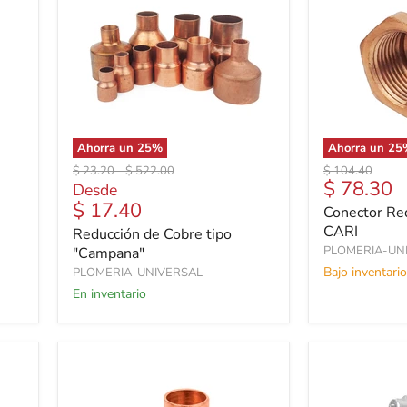
Ahorra un
25
%
Ahorra un
25
Precio
Precio
Precio
$ 23.20
-
$ 522.00
$ 104.40
Precio
$ 78.30
original
original
original
Desde
actual
$ 17.40
Conector Re
CARI
Reducción de Cobre tipo
PLOMERIA-UN
"Campana"
Bajo inventario
PLOMERIA-UNIVERSAL
En inventario