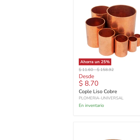
Ahorra un
25
%
Precio
Precio
$ 11.60
-
$ 158.92
original
original
Desde
$ 8.70
Cople Liso Cobre
PLOMERIA-UNIVERSAL
En inventario