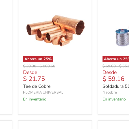
Ahorra un
25
%
Ahorra un
25
Precio
Precio
Precio
Preci
$ 29.00
-
$ 809.68
$ 69.60
-
$ 551
original
original
original
origin
Desde
Desde
$ 21.75
$ 59.16
Tee de Cobre
Soldadura 5
PLOMERIA UNIVERSAL
Nacobre
En inventario
En inventario