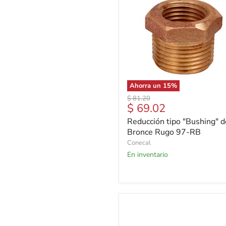
Ahorra un
15
%
Precio
$ 81.20
Precio
$ 69.02
original
actual
Reducción tipo "Bushing" d
Bronce Rugo 97-RB
Conecal
En inventario