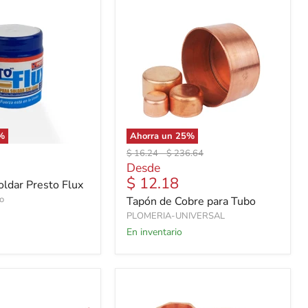
%
Ahorra un
25
%
Precio
Precio
$ 16.24
-
$ 236.64
original
original
Desde
$ 12.18
oldar Presto Flux
to
Tapón de Cobre para Tubo
PLOMERIA-UNIVERSAL
En inventario