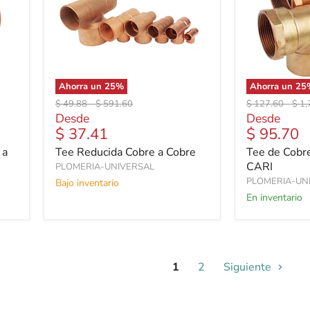
Ahorra un
25
%
Ahorra un
25
Precio
Precio
Precio
Prec
$ 49.88
-
$ 591.60
$ 127.60
-
$ 1,
original
original
original
orig
Desde
Desde
$ 37.41
$ 95.70
 a
Tee Reducida Cobre a Cobre
Tee de Cobre
CARI
PLOMERIA-UNIVERSAL
PLOMERIA-UN
Bajo inventario
En inventario
1
2
Siguiente