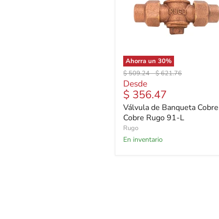
Ahorra un
30
%
Precio
Precio
$ 509.24
-
$ 621.76
original
original
Desde
$ 356.47
Válvula de Banqueta Cobre
Cobre Rugo 91-L
Rugo
En inventario