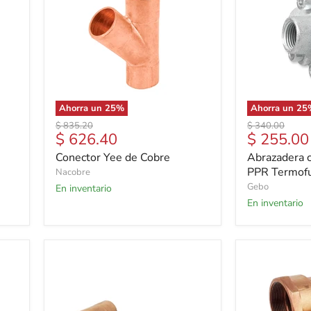
Ahorra un
25
%
Ahorra un
25
Precio
Precio
$ 835.20
$ 340.00
Precio
Precio
$ 626.40
$ 255.00
original
original
actual
actual
Conector Yee de Cobre
Abrazadera c
PPR Termofu
Nacobre
Gebo
En inventario
En inventario