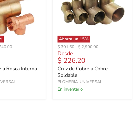
%
Ahorra un
15
%
io
Precio
Precio
740.00
$ 301.60
-
$ 2,900.00
inal
original
original
Desde
$ 226.20
 a Rosca Interna
Cruz de Cobre a Cobre
Soldable
IVERSAL
PLOMERIA-UNIVERSAL
En inventario