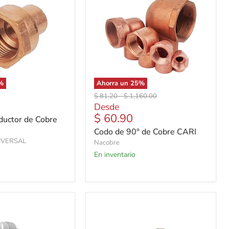
%
Ahorra un
25
%
Precio
Precio
$ 81.20
-
$ 1,160.00
original
original
Desde
$ 60.90
ductor de Cobre
Codo de 90° de Cobre CARI
IVERSAL
Nacobre
En inventario