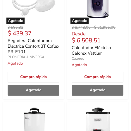
Agotado
Agotado
Precio
Precio
Precio
$ 585.82
$ 8,748.00
-
$ 21,995.00
Precio
$ 439.37
original
original
original
Desde
actual
$ 6,508.51
Regadera Calentadora
Eléctrica Confort 3T Coflex
Calentador Eléctrico
PR-E101
Calorex Vattium
PLOMERIA-UNIVERSAL
Calorex
Agotado
Agotado
Compra rápida
Compra rápida
Agotado
Agotado