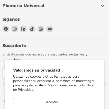
Plomería Universal
Síganos
Encuéntrenos
Encuéntrenos
Encuéntrenos
Encuéntrenos
Encuéntrenos
Encuéntrenos
en
en
en
en
en
en
Facebook
Instagram
LinkedIn
TikTok
WhatsApp
YouTube
Suscríbete
Entérate antes que nadie sobre descuentos exclusivos y
promociones.
Valoramos su privacidad
Regístrate
Correo electrónico
Utilizamos cookies y otras tecnologías para
personalizar su experiencia, para fines de marketing y
para recopilar análisis. Más información en la
Política
de Privacidad.
Aviso de Privacidad
Términos y Condiciones
Política de Envíos
Aceptar
Facturación Electrónica
Preguntas Frecuentes