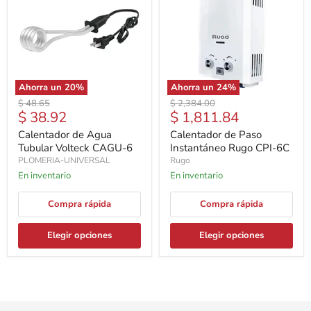
Ahorra un
20
%
Ahorra un
24
%
Precio
Precio
$ 48.65
$ 2,384.00
Precio
Precio
$ 38.92
$ 1,811.84
original
original
actual
actual
Calentador de Agua
Calentador de Paso
Tubular Volteck CAGU-6
Instantáneo Rugo CPI-6C
PLOMERIA-UNIVERSAL
Rugo
En inventario
En inventario
Compra rápida
Compra rápida
Elegir opciones
Elegir opciones