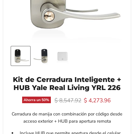
Kit de Cerradura Inteligente +
HUB Yale Real Living YRL 226
Precio original
Precio actual
$ 8,547.92
$ 4,273.96
Ahorra un
50
%
Cerradura de manija con combinación por código desde
acceso exterior + HUB para apertura remota
Incluye HUB que permite apertura desde el celular