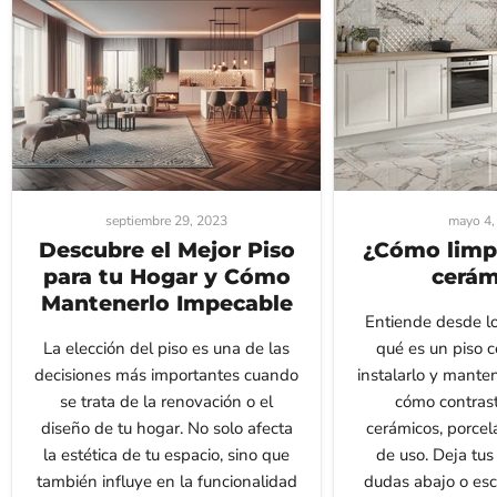
septiembre 29, 2023
mayo 4,
Descubre el Mejor Piso
¿Cómo limpi
para tu Hogar y Cómo
cerám
Mantenerlo Impecable
Entiende desde lo
La elección del piso es una de las
qué es un piso 
decisiones más importantes cuando
instalarlo y mante
se trata de la renovación o el
cómo contrast
diseño de tu hogar. No solo afecta
cerámicos, porcel
la estética de tu espacio, sino que
de uso. Deja tus
también influye en la funcionalidad
dudas abajo o esc
y la...
de que quisieras 