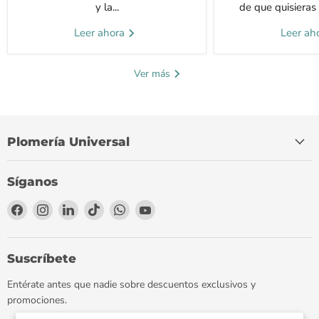
Leer ahora
Leer ah
Ver más
Plomería Universal
Síganos
Encuéntrenos
Encuéntrenos
Encuéntrenos
Encuéntrenos
Encuéntrenos
Encuéntrenos
en
en
en
en
en
en
Facebook
Instagram
LinkedIn
TikTok
WhatsApp
YouTube
Suscríbete
Entérate antes que nadie sobre descuentos exclusivos y
promociones.