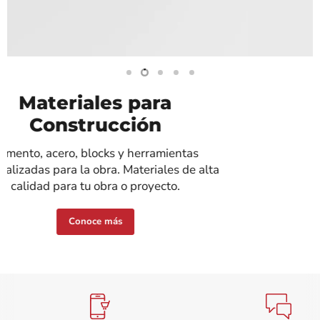
Diapositiva
Diapositiva
Diapositiva
Diapositiva
Diapositiva
1
3
4
5
2
Recubrimientos
Amplio catálogo de pisos, muros, mallas
decorativas. Además, adhesivos, boquillas y
complementos.
Pisos y Muros
Diapositiva
2
de
5