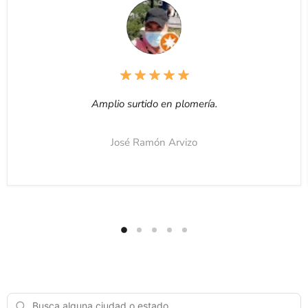
Amplio surtido en plomería.
José Ramón Arvizo
MapLibre
| ©
CARTO
, ©
OpenStreetMap
contributors