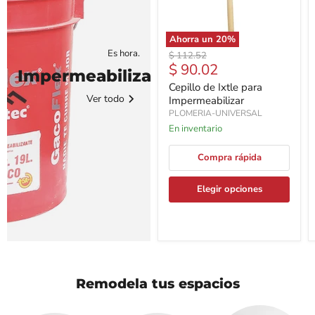
Ahorra un
20
%
Es hora.
Precio
$ 112.52
Precio
$ 90.02
original
Impermeabiliza
actual
Cepillo de Ixtle para
Ver todo
Impermeabilizar
PLOMERIA-UNIVERSAL
En inventario
Compra rápida
Elegir opciones
Remodela tus espacios