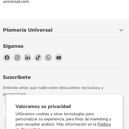
universal.com.
Plomería Universal
Síganos
Encuéntrenos
Encuéntrenos
Encuéntrenos
Encuéntrenos
Encuéntrenos
Encuéntrenos
en
en
en
en
en
en
Facebook
Instagram
LinkedIn
TikTok
WhatsApp
YouTube
Suscríbete
Entérate antes que nadie sobre descuentos exclusivos y
promociones.
Valoramos su privacidad
Regístrate
Correo electrónico
Utilizamos cookies y otras tecnologías para
personalizar su experiencia, para fines de marketing y
para recopilar análisis. Más información en la
Política