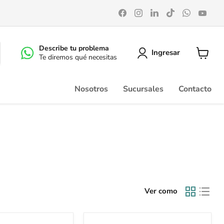
Encuéntrenos
Encuéntrenos
Encuéntrenos
Encuéntrenos
Encuéntr
Enc
en
en
en
en
en
en
Facebook
Instagram
LinkedIn
TikTok
WhatsA
You
Describe tu problema
Ingresar
Te diremos qué necesitas
Ver
carrito
Nosotros
Sucursales
Contacto
Ver como