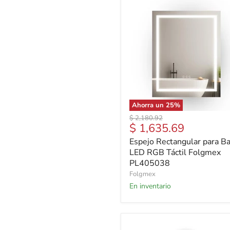
Ahorra un
25
%
Precio
$ 2,180.92
Precio
$ 1,635.69
original
actual
Espejo Rectangular para B
LED RGB Táctil Folgmex
PL405038
Folgmex
En inventario