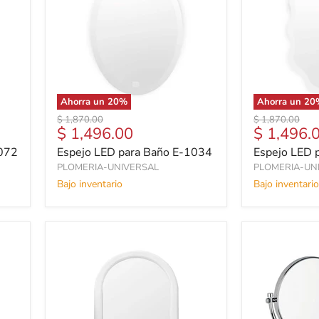
Ahorra un
20
%
Ahorra un
20
Precio
Precio
$ 1,870.00
$ 1,870.00
Precio
Precio
$ 1,496.00
$ 1,496.
original
original
actual
actual
1072
Espejo LED para Baño E-1034
Espejo LED 
PLOMERIA-UNIVERSAL
PLOMERIA-UN
Bajo inventario
Bajo inventario