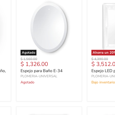
Agotado
Ahorra un
20
Precio
Precio
$ 1,560.00
$ 4,390.00
Precio
Precio
$ 1,326.00
$ 3,512.
original
original
actual
actual
año,
Espejo para Baño E-34
Espejo LED 
PLOMERIA-UNIVERSAL
PLOMERIA-UN
Agotado
Bajo inventario