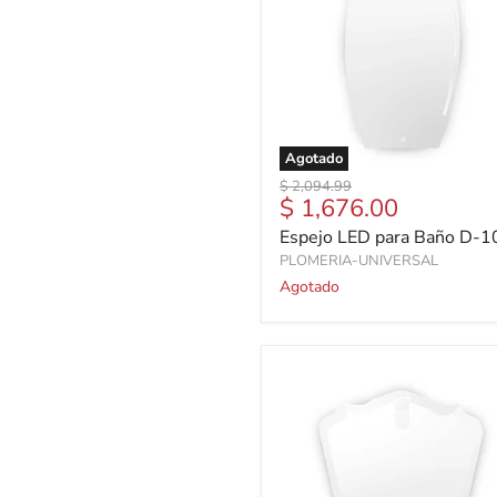
Agotado
Precio
$ 2,094.99
Precio
$ 1,676.00
original
actual
Espejo LED para Baño D-
PLOMERIA-UNIVERSAL
Agotado