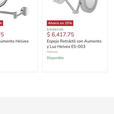
%
Ahorra un
25
%
Precio
$ 8,557.00
Precio
75
$ 6,417.75
original
actual
Aumento Helvex
Espejo Retráctil con Aumento
y Luz Helvex ES-003
Helvex
Disponible