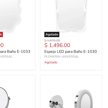
%
Agotado
Precio
$ 1,870.00
Precio
00
$ 1,496.00
original
actual
para Baño E-1033
Espejo LED para Baño E-1030
IVERSAL
PLOMERIA-UNIVERSAL
Agotado