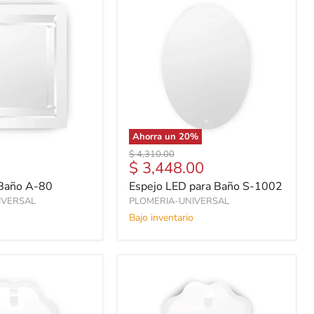
Ahorra un
20
%
Precio
$ 4,310.00
Precio
$ 3,448.00
original
actual
 Baño A-80
Espejo LED para Baño S-1002
IVERSAL
PLOMERIA-UNIVERSAL
Bajo inventario