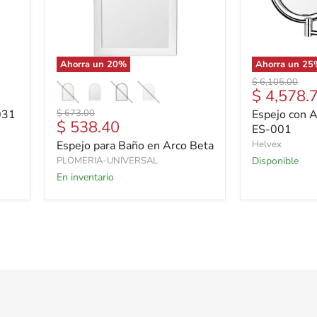
Ahorra un
20
%
Ahorra un
25
Precio
$ 6,105.00
Precio
$ 4,578.
original
actual
Precio
031
$ 673.00
Espejo con 
Precio
$ 538.40
original
ES-001
actual
Espejo para Baño en Arco Beta
Helvex
PLOMERIA-UNIVERSAL
Disponible
En inventario