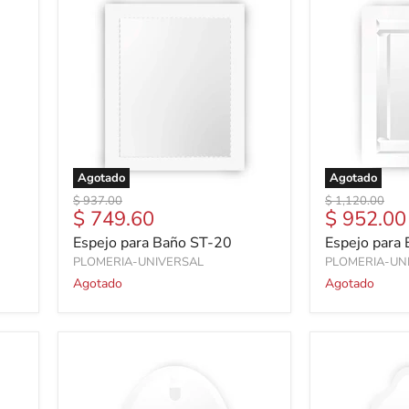
Agotado
Agotado
Precio
Precio
$ 937.00
$ 1,120.00
Precio
Precio
$ 749.60
$ 952.00
original
original
actual
actual
Espejo para Baño ST-20
Espejo para
PLOMERIA-UNIVERSAL
PLOMERIA-UN
Agotado
Agotado