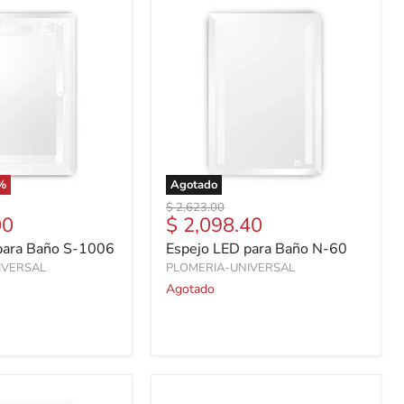
%
Agotado
Precio
$ 2,623.00
Precio
00
$ 2,098.40
original
actual
para Baño S-1006
Espejo LED para Baño N-60
IVERSAL
PLOMERIA-UNIVERSAL
Agotado