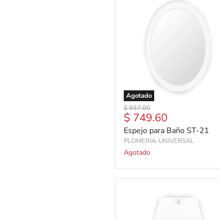
Agotado
Precio
$ 937.00
Precio
$ 749.60
original
actual
Espejo para Baño ST-21
PLOMERIA-UNIVERSAL
Agotado