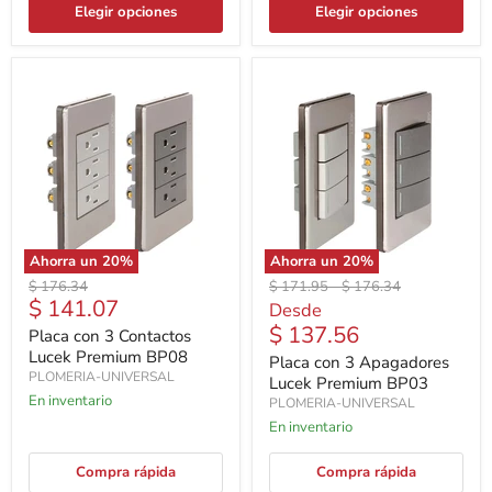
Elegir opciones
Elegir opciones
Ahorra un
20
%
Ahorra un
20
%
Precio
Precio
Precio
$ 176.34
$ 171.95
-
$ 176.34
Precio
$ 141.07
original
original
original
Desde
actual
$ 137.56
Placa con 3 Contactos
Lucek Premium BP08
Placa con 3 Apagadores
PLOMERIA-UNIVERSAL
Lucek Premium BP03
En inventario
PLOMERIA-UNIVERSAL
En inventario
Compra rápida
Compra rápida