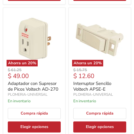
Ahorra un
20
%
Ahorra un
20
%
Precio
Precio
$ 61.25
$ 15.75
Precio
Precio
$ 49.00
$ 12.60
original
original
actual
actual
Adaptador con Supresor
Interruptor Sencillo
de Picos Voltech AD-270
Voltech APSE-E
PLOMERIA-UNIVERSAL
PLOMERIA-UNIVERSAL
En inventario
En inventario
Compra rápida
Compra rápida
Elegir opciones
Elegir opciones