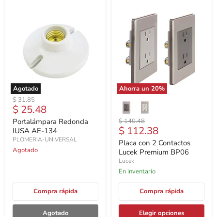
Agotado
Ahorra un
20
%
Precio
$ 31.85
Precio
$ 25.48
original
actual
Precio
Portalámpara Redonda
$ 140.48
Precio
$ 112.38
original
IUSA AE-134
actual
PLOMERIA-UNIVERSAL
Placa con 2 Contactos
Agotado
Lucek Premium BP06
Lucek
En inventario
Compra rápida
Compra rápida
Agotado
Elegir opciones