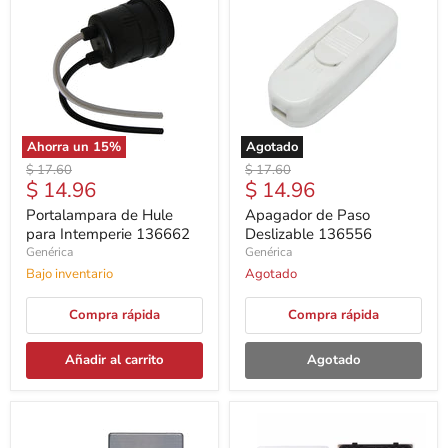
Ahorra un
15
%
Agotado
Precio
Precio
$ 17.60
$ 17.60
Precio
Precio
$ 14.96
$ 14.96
original
original
actual
actual
Portalampara de Hule
Apagador de Paso
para Intemperie 136662
Deslizable 136556
Genérica
Genérica
Bajo inventario
Agotado
Compra rápida
Compra rápida
Añadir al carrito
Agotado