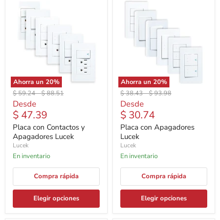
Ahorra un
20
%
Ahorra un
20
%
Precio
Precio
Precio
Precio
$ 59.24
-
$ 88.51
$ 38.43
-
$ 93.98
original
original
original
original
Desde
Desde
$ 47.39
$ 30.74
Placa con Contactos y
Placa con Apagadores
Apagadores Lucek
Lucek
Lucek
Lucek
En inventario
En inventario
Compra rápida
Compra rápida
Elegir opciones
Elegir opciones