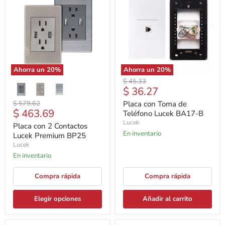
Ahorra un
20
%
Ahorra un
20
%
Precio
$ 45.33
Precio
$ 36.27
original
actual
Precio
$ 579.62
Placa con Toma de
Precio
$ 463.69
original
Teléfono Lucek BA17-B
actual
Lucek
Placa con 2 Contactos
En inventario
Lucek Premium BP25
Lucek
En inventario
Compra rápida
Compra rápida
Elegir opciones
Añadir al carrito