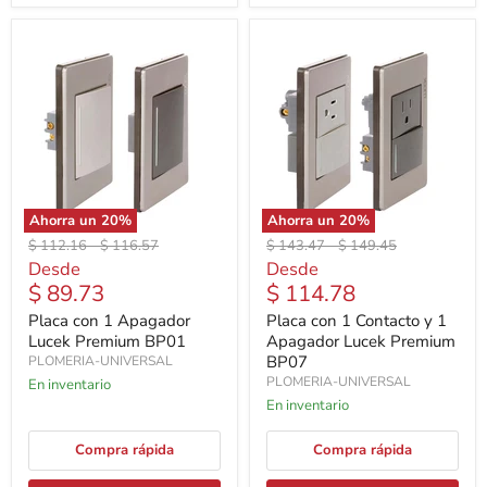
Ahorra un
20
%
Ahorra un
20
%
Precio
Precio
Precio
Precio
$ 112.16
-
$ 116.57
$ 143.47
-
$ 149.45
original
original
original
original
Desde
Desde
$ 89.73
$ 114.78
Placa con 1 Apagador
Placa con 1 Contacto y 1
Lucek Premium BP01
Apagador Lucek Premium
BP07
PLOMERIA-UNIVERSAL
PLOMERIA-UNIVERSAL
En inventario
En inventario
Compra rápida
Compra rápida