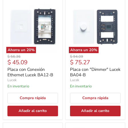
Ahorra un
20
%
Ahorra un
20
%
Precio
Precio
$ 56.36
$ 94.09
Precio
Precio
$ 45.09
$ 75.27
original
original
actual
actual
Placa con Conexión
Placa con "Dimmer" Lucek
Ethernet Lucek BA12-B
BA04-B
Lucek
Lucek
En inventario
En inventario
Compra rápida
Compra rápida
Añadir al carrito
Añadir al carrito