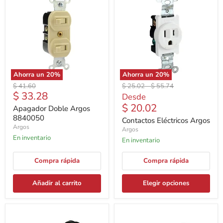
Ahorra un
20
%
Ahorra un
20
%
Precio
Precio
Precio
$ 41.60
$ 25.02
-
$ 55.74
Precio
$ 33.28
original
original
original
Desde
actual
$ 20.02
Apagador Doble Argos
8840050
Contactos Eléctricos Argos
Argos
Argos
En inventario
En inventario
Compra rápida
Compra rápida
Añadir al carrito
Elegir opciones