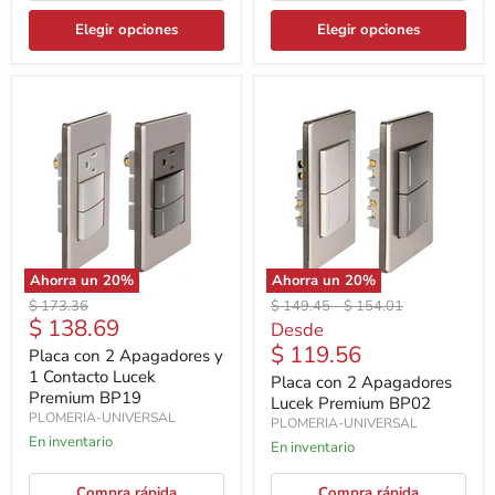
Elegir opciones
Elegir opciones
Ahorra un
20
%
Ahorra un
20
%
Precio
Precio
Precio
$ 173.36
$ 149.45
-
$ 154.01
Precio
$ 138.69
original
original
original
Desde
actual
$ 119.56
Placa con 2 Apagadores y
1 Contacto Lucek
Placa con 2 Apagadores
Premium BP19
Lucek Premium BP02
PLOMERIA-UNIVERSAL
PLOMERIA-UNIVERSAL
En inventario
En inventario
Compra rápida
Compra rápida