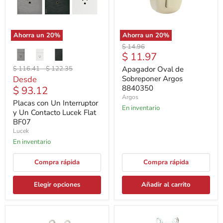
Ahorra un
20
%
Ahorra un
20
%
Precio
$ 14.96
Precio
$ 11.97
original
actual
Precio
Precio
$ 116.41
-
$ 122.35
Apagador Oval de
original
original
Desde
Sobreponer Argos
8840350
$ 93.12
Argos
Placas con Un Interruptor
En inventario
y Un Contacto Lucek Flat
BF07
Lucek
En inventario
Compra rápida
Compra rápida
Elegir opciones
Añadir al carrito