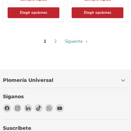
Elegir opciones
Elegir opciones
1
2
Siguiente
Plomería Universal
Síganos
Encuéntrenos
Encuéntrenos
Encuéntrenos
Encuéntrenos
Encuéntrenos
Encuéntrenos
en
en
en
en
en
en
Facebook
Instagram
LinkedIn
TikTok
WhatsApp
YouTube
Suscríbete