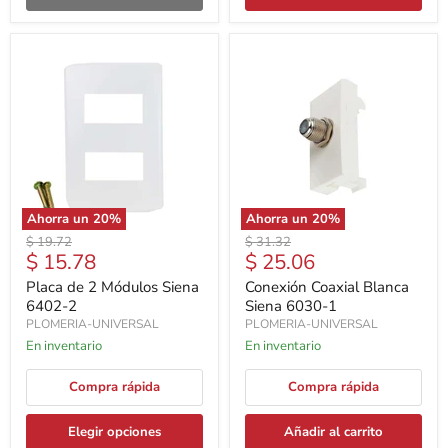
Ahorra un
20
%
Ahorra un
20
%
Precio
Precio
$ 19.72
$ 31.32
Precio
Precio
$ 15.78
$ 25.06
original
original
actual
actual
Placa de 2 Módulos Siena
Conexión Coaxial Blanca
6402-2
Siena 6030-1
PLOMERIA-UNIVERSAL
PLOMERIA-UNIVERSAL
En inventario
En inventario
Compra rápida
Compra rápida
Elegir opciones
Añadir al carrito