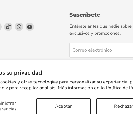
Suscríbete
enos
éntrenos
Encuéntrenos
Encuéntrenos
Encuéntrenos
Encuéntrenos
Entérate antes que nadie sobre
en
en
en
en
exclusivos y promociones.
agram
LinkedIn
TikTok
WhatsApp
YouTube
Correo electrónico
Regístrate
s su privacidad
cookies y otras tecnologías para personalizar su experiencia, p
g y para recopilar análisis. Más información en la
Política de P
nistrar
Facturación Electrónica
Preguntas Frecuentes
Términos del servicio
Aceptar
Rechaza
erencias