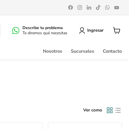
Encuéntrenos
Encuéntrenos
Encuéntrenos
Encuéntrenos
Encuéntr
Enc
en
en
en
en
en
en
Facebook
Instagram
LinkedIn
TikTok
WhatsA
You
Describe tu problema
Ingresar
Te diremos qué necesitas
Ver
carrito
Nosotros
Sucursales
Contacto
Ver como