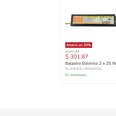
Ahorra un
20
%
Precio
$ 377.34
Precio
$ 301.87
original
actual
Balastro Eléctrico 2 x 20 
PLOMERIA-UNIVERSAL
En inventario