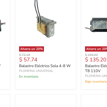
Ahorra un
20
%
Ahorra un
20
Precio
Precio
$ 72.18
$ 169.00
Precio
Precio
$ 57.74
$ 135.20
original
original
actual
actual
W
Balastro Eléctrico Sola 4-8 W
Balastro Elé
T8 110V
PLOMERIA-UNIVERSAL
PLOMERIA-UN
En inventario
Bajo inventario