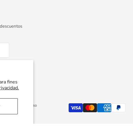
 descuentos
ara fines
rivacidad.
Política de reembolso
r