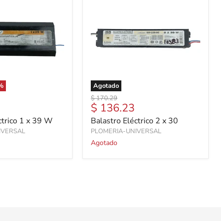
%
Agotado
Precio
$ 170.29
Precio
$ 136.23
original
actual
ctrico 1 x 39 W
Balastro Eléctrico 2 x 30
IVERSAL
PLOMERIA-UNIVERSAL
Agotado