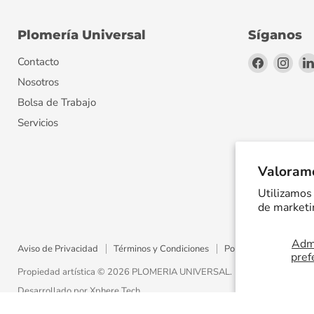
Plomería Universal
Síganos
Encuéntr
Encu
Contacto
en
en
Nosotros
Facebook
Inst
Bolsa de Trabajo
Servicios
Valoramo
Utilizamos 
de marketin
Admi
Aviso de Privacidad
Términos y Condiciones
Política de Envíos
pref
Propiedad artística © 2026 PLOMERIA UNIVERSAL.
Desarrollado por
Xphere Tech
.