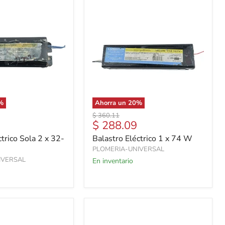
%
Ahorra un
20
%
Precio
$ 360.11
Precio
$ 288.09
original
actual
ctrico Sola 2 x 32-
Balastro Eléctrico 1 x 74 W
PLOMERIA-UNIVERSAL
IVERSAL
En inventario