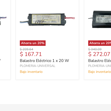
Ahorra un
20
%
Ahorra un
20
Precio
Precio
$ 209.64
$ 340.09
Precio
Precio
$ 167.71
$ 272.07
original
original
actual
actual
W
Balastro Eléctrico 1 x 20 W
Balastro Elé
PLOMERIA-UNIVERSAL
PLOMERIA-UN
Bajo inventario
Bajo inventario