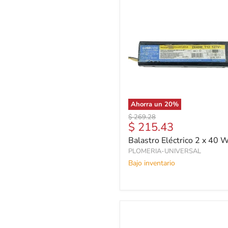
Ahorra un
20
%
Precio
$ 269.28
Precio
$ 215.43
original
actual
Balastro Eléctrico 2 x 40 
PLOMERIA-UNIVERSAL
Bajo inventario