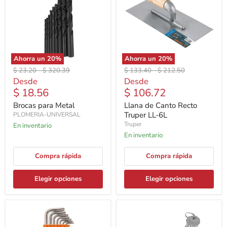
Ahorra un
20
%
Ahorra un
20
%
Precio
Precio
Precio
Precio
$ 23.20
-
$ 320.39
$ 133.40
-
$ 212.50
original
original
original
original
Desde
Desde
$ 18.56
$ 106.72
Brocas para Metal
Llana de Canto Recto
Truper LL-6L
PLOMERIA-UNIVERSAL
Truper
En inventario
En inventario
Compra rápida
Compra rápida
Elegir opciones
Elegir opciones