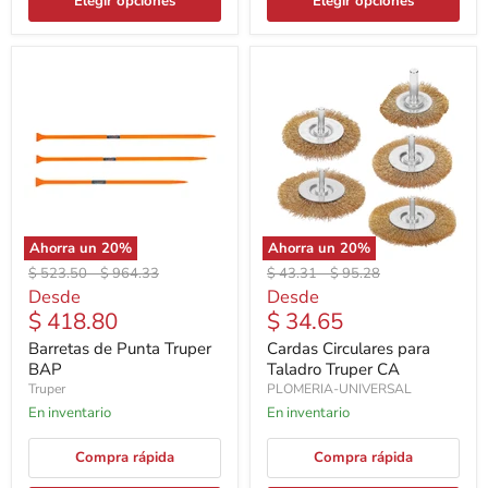
Elegir opciones
Elegir opciones
Ahorra un
20
%
Ahorra un
20
%
Precio
Precio
Precio
Precio
$ 523.50
-
$ 964.33
$ 43.31
-
$ 95.28
original
original
original
original
Desde
Desde
$ 418.80
$ 34.65
Barretas de Punta Truper
Cardas Circulares para
BAP
Taladro Truper CA
Truper
PLOMERIA-UNIVERSAL
En inventario
En inventario
Compra rápida
Compra rápida