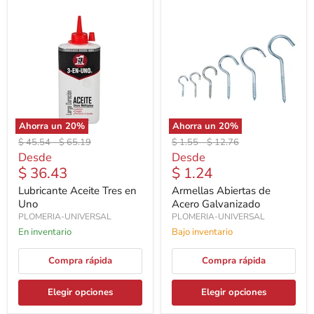
Ahorra un
20
%
Ahorra un
20
%
Precio
Precio
Precio
Precio
$ 45.54
-
$ 65.19
$ 1.55
-
$ 12.76
original
original
original
original
Desde
Desde
$ 36.43
$ 1.24
Lubricante Aceite Tres en
Armellas Abiertas de
Uno
Acero Galvanizado
PLOMERIA-UNIVERSAL
PLOMERIA-UNIVERSAL
En inventario
Bajo inventario
Compra rápida
Compra rápida
Elegir opciones
Elegir opciones