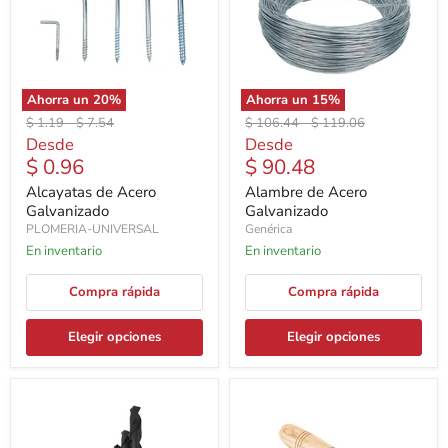
Ahorra un
20
%
Ahorra un
15
%
Precio
Precio
Precio
Precio
$ 1.19
-
$ 7.54
$ 106.44
-
$ 119.06
original
original
original
original
Desde
Desde
$ 0.96
$ 90.48
Alcayatas de Acero
Alambre de Acero
Galvanizado
Galvanizado
PLOMERIA-UNIVERSAL
Genérica
En inventario
En inventario
Compra rápida
Compra rápida
Elegir opciones
Elegir opciones