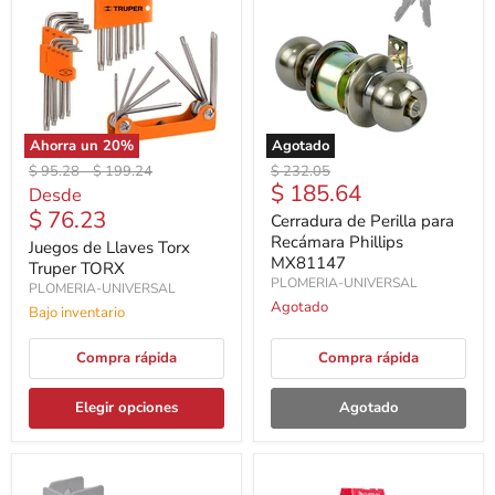
Ahorra un
20
%
Agotado
Precio
Precio
Precio
$ 95.28
-
$ 199.24
$ 232.05
Precio
$ 185.64
original
original
original
Desde
actual
$ 76.23
Cerradura de Perilla para
Recámara Phillips
Juegos de Llaves Torx
MX81147
Truper TORX
PLOMERIA-UNIVERSAL
PLOMERIA-UNIVERSAL
Agotado
Bajo inventario
Compra rápida
Compra rápida
Elegir opciones
Agotado