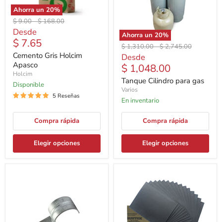
Ahorra un
20
%
Precio
Precio
$ 9.00
-
$ 168.00
original
original
Desde
Ahorra un
20
%
$ 7.65
Precio
Precio
$ 1,310.00
-
$ 2,745.00
original
original
Cemento Gris Holcim
Desde
Apasco
$ 1,048.00
Holcim
Tanque Cilindro para gas
Disponible
Varios
5 Reseñas
En inventario
Compra rápida
Compra rápida
Elegir opciones
Elegir opciones