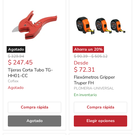
Agotado
Ahorra un
20
%
Precio
Precio
Precio
$ 329.94
$ 90.39
-
$ 505.12
Precio
$ 247.45
original
original
original
Desde
actual
$ 72.31
Tijeras Corta Tubo TG-
HH01-CC
Flexómetros Gripper
Coflex
Truper FH
Agotado
PLOMERIA-UNIVERSAL
En inventario
Compra rápida
Compra rápida
Agotado
Elegir opciones