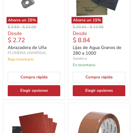
Ahorra un
25
%
Ahorra un
15
%
Precio
Precio
Precio
Precio
$ 3.63
-
$ 21.09
$ 10.41
-
$ 12.55
original
original
original
original
Desde
Desde
$ 2.72
$ 8.84
Abrazadera de Uña
Lijas de Agua Granos de
280 a 1000
PLOMERIA UNIVERSAL
Genérica
Bajo inventario
En inventario
Compra rápida
Compra rápida
Elegir opciones
Elegir opciones