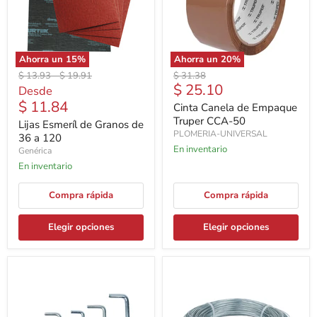
Ahorra un
15
%
Ahorra un
20
%
Precio
Precio
Precio
$ 13.93
-
$ 19.91
$ 31.38
Precio
$ 25.10
original
original
original
Desde
actual
$ 11.84
Cinta Canela de Empaque
Truper CCA-50
Lijas Esmeríl de Granos de
PLOMERIA-UNIVERSAL
36 a 120
En inventario
Genérica
En inventario
Compra rápida
Compra rápida
Elegir opciones
Elegir opciones