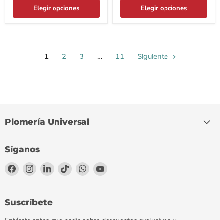
Elegir opciones
Elegir opciones
1
2
3
…
11
Siguiente
Plomería Universal
Síganos
Encuéntrenos
Encuéntrenos
Encuéntrenos
Encuéntrenos
Encuéntrenos
Encuéntrenos
en
en
en
en
en
en
Facebook
Instagram
LinkedIn
TikTok
WhatsApp
YouTube
Suscríbete