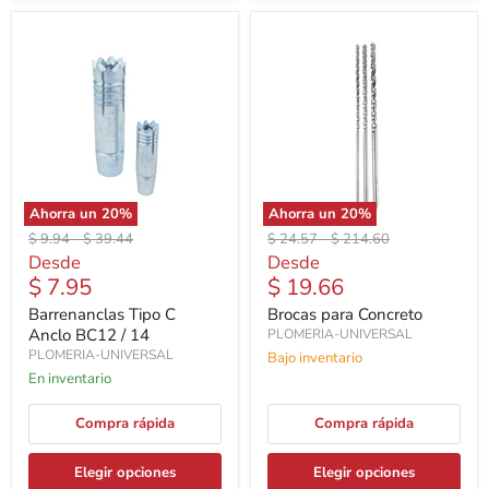
Ahorra un
20
%
Ahorra un
20
%
Precio
Precio
Precio
Precio
$ 9.94
-
$ 39.44
$ 24.57
-
$ 214.60
original
original
original
original
Desde
Desde
$ 7.95
$ 19.66
Barrenanclas Tipo C
Brocas para Concreto
Anclo BC12 / 14
PLOMERIA-UNIVERSAL
PLOMERIA-UNIVERSAL
Bajo inventario
En inventario
Compra rápida
Compra rápida
Elegir opciones
Elegir opciones