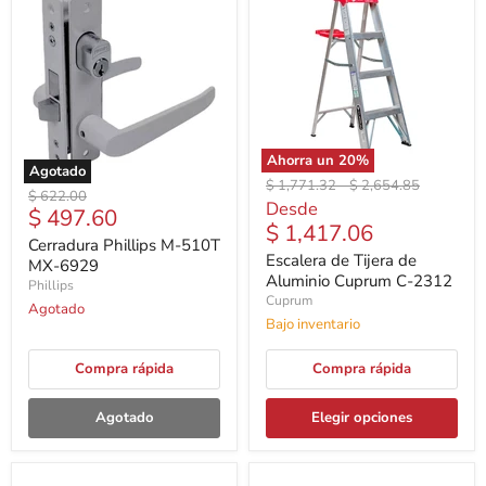
Ahorra un
20
%
Agotado
Precio
Precio
$ 1,771.32
-
$ 2,654.85
Precio
$ 622.00
original
original
Desde
Precio
$ 497.60
original
$ 1,417.06
actual
Cerradura Phillips M-510T
Escalera de Tijera de
MX-6929
Aluminio Cuprum C-2312
Phillips
Cuprum
Agotado
Bajo inventario
Compra rápida
Compra rápida
Agotado
Elegir opciones