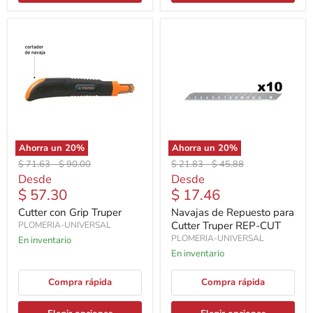
Ahorra un
20
%
Ahorra un
20
%
Precio
Precio
Precio
Precio
$ 71.63
-
$ 90.00
$ 21.83
-
$ 45.88
original
original
original
original
Desde
Desde
$ 57.30
$ 17.46
Cutter con Grip Truper
Navajas de Repuesto para
Cutter Truper REP-CUT
PLOMERIA-UNIVERSAL
PLOMERIA-UNIVERSAL
En inventario
En inventario
Compra rápida
Compra rápida