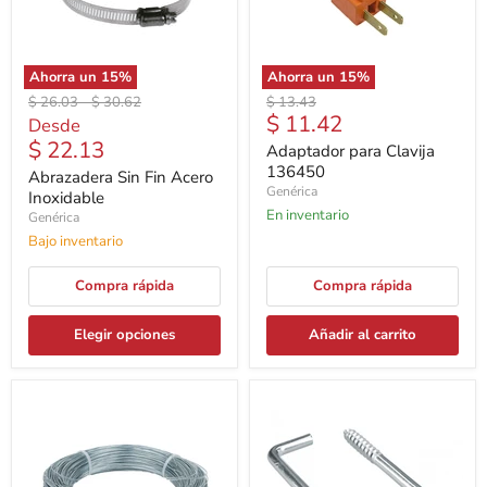
Ahorra un
15
%
Ahorra un
15
%
Precio
Precio
Precio
$ 26.03
-
$ 30.62
$ 13.43
Precio
$ 11.42
original
original
original
Desde
actual
$ 22.13
Adaptador para Clavija
136450
Abrazadera Sin Fin Acero
Genérica
Inoxidable
En inventario
Genérica
Bajo inventario
Compra rápida
Compra rápida
Elegir opciones
Añadir al carrito