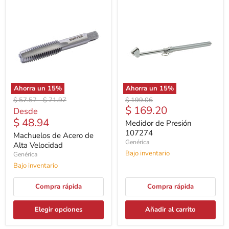
Ahorra un
15
%
Ahorra un
15
%
Precio
Precio
Precio
$ 57.57
-
$ 71.97
$ 199.06
Precio
$ 169.20
original
original
original
Desde
actual
$ 48.94
Medidor de Presión
107274
Machuelos de Acero de
Genérica
Alta Velocidad
Bajo inventario
Genérica
Bajo inventario
Compra rápida
Compra rápida
Elegir opciones
Añadir al carrito