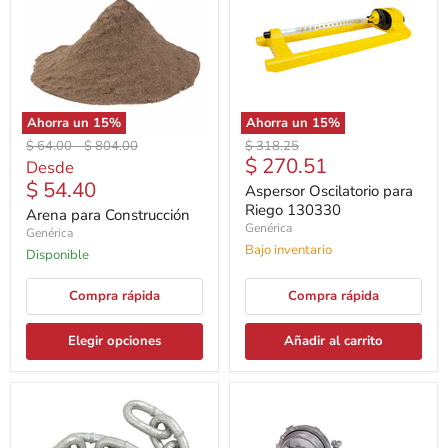
Ahorra un
15
%
Ahorra un
15
%
Precio
Precio
Precio
$ 64.00
-
$ 804.00
$ 318.25
Precio
$ 270.51
original
original
original
Desde
actual
$ 54.40
Aspersor Oscilatorio para
Riego 130330
Arena para Construcción
Genérica
Genérica
Bajo inventario
Disponible
Compra rápida
Compra rápida
Elegir opciones
Añadir al carrito