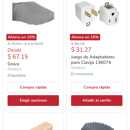
Ahorra un
15
%
Ahorra un
15
%
Precio
Precio
Precio
$ 79.00
-
$ 1,174.00
$ 36.78
Precio
$ 31.27
original
original
original
Desde
actual
$ 67.15
Juego de Adaptadores
para Clavija 136074
Grava
Genérica
Genérica
En inventario
Disponible
Compra rápida
Compra rápida
Elegir opciones
Añadir al carrito