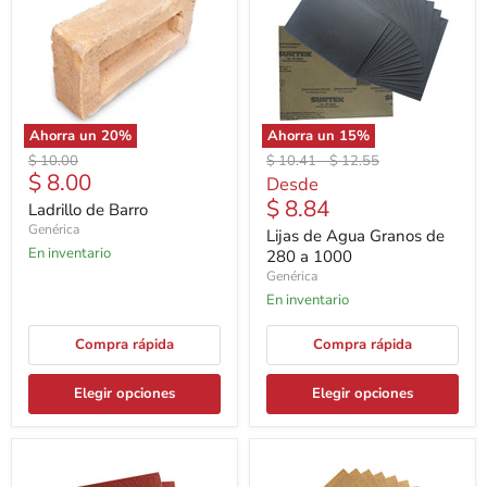
Ahorra un
20
%
Ahorra un
15
%
Precio
Precio
Precio
$ 10.00
$ 10.41
-
$ 12.55
Precio
$ 8.00
original
original
original
Desde
actual
$ 8.84
Ladrillo de Barro
Genérica
Lijas de Agua Granos de
En inventario
280 a 1000
Genérica
En inventario
Compra rápida
Compra rápida
Elegir opciones
Elegir opciones