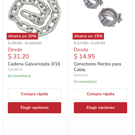
Ahorra un
20
%
Ahorra un
15
%
Precio
Precio
Precio
Precio
$ 39.00
-
$ 164.00
$ 17.59
-
$ 25.59
original
original
original
original
Desde
Desde
$ 31.20
$ 14.95
Cadena Galvanizada 3/16
Conectores Rectos para
Cable
Genérica
Genérica
En inventario
En inventario
Compra rápida
Compra rápida
Elegir opciones
Elegir opciones