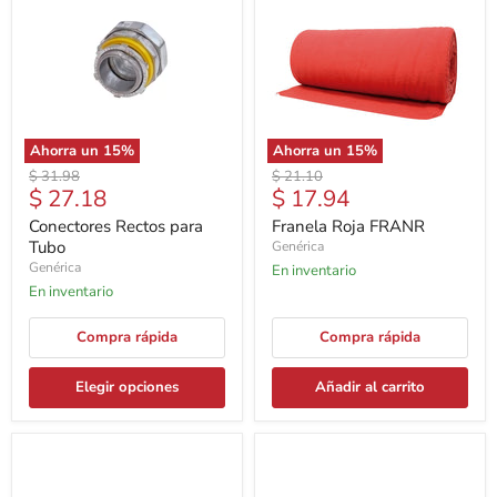
Ahorra un
15
%
Ahorra un
15
%
Precio
Precio
$ 31.98
$ 21.10
Precio
Precio
$ 27.18
$ 17.94
original
original
actual
actual
Conectores Rectos para
Franela Roja FRANR
Tubo
Genérica
Genérica
En inventario
En inventario
Compra rápida
Compra rápida
Elegir opciones
Añadir al carrito