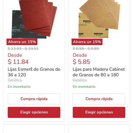
Ahorra un
15
%
Ahorra un
15
%
Precio
Precio
Precio
Precio
$ 13.93
-
$ 19.91
$ 6.88
-
$ 6.89
original
original
original
original
Desde
Desde
$ 11.84
$ 5.85
Lijas Esmeríl de Granos de
Lijas para Madera Cabinet
36 a 120
de Granos de 80 a 180
Genérica
Genérica
En inventario
En inventario
Compra rápida
Compra rápida
Elegir opciones
Elegir opciones