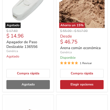
Agotado
Ahorra un
15
%
Precio
Precio
Precio
$ 17.60
$ 55.00
-
$ 517.00
Precio
$ 14.96
original
original
original
Desde
actual
$ 46.75
Apagador de Paso
Deslizable 136556
Arena común económica
Genérica
Genérica
Agotado
Disponible
1 Revisar
Compra rápida
Compra rápida
Agotado
Elegir opciones