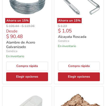
Ahorra un
15
%
Ahorra un
15
%
Precio
Precio
Precio
$ 106.44
-
$ 119.06
$ 1.23
Precio
$ 1.05
original
original
original
Desde
actual
$ 90.48
Alcayata Roscada
Genérica
Alambre de Acero
En inventario
Galvanizado
Genérica
En inventario
Compra rápida
Compra rápida
Elegir opciones
Elegir opciones