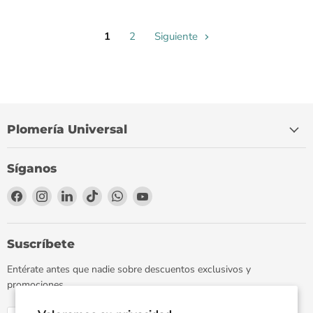
1
2
Siguiente
Plomería Universal
Síganos
Encuéntrenos
Encuéntrenos
Encuéntrenos
Encuéntrenos
Encuéntrenos
Encuéntrenos
en
en
en
en
en
en
Facebook
Instagram
LinkedIn
TikTok
WhatsApp
YouTube
Suscríbete
Entérate antes que nadie sobre descuentos exclusivos y
promociones.