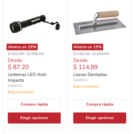
Ahorra un
15
%
Ahorra un
15
%
Precio
Precio
Precio
Precio
$ 102.59
-
$ 168.10
$ 135.16
-
$ 155.95
original
original
original
original
Desde
Desde
$ 87.20
$ 114.89
Linternas LED Anti-
Llanas Dentadas
Impacto
Genérica
Genérica
Bajo inventario
Bajo inventario
Compra rápida
Compra rápida
Elegir opciones
Elegir opciones