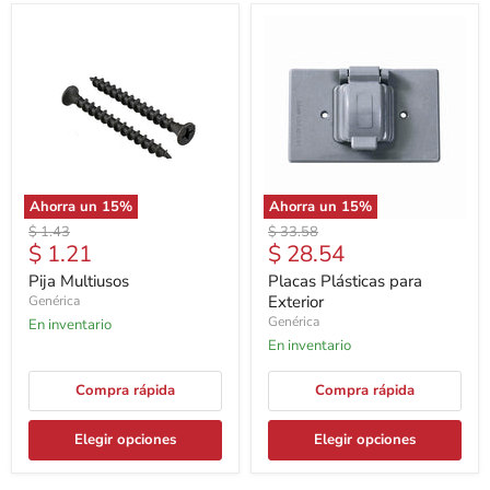
Ahorra un
15
%
Ahorra un
15
%
Precio
Precio
$ 1.43
$ 33.58
Precio
Precio
$ 1.21
$ 28.54
original
original
actual
actual
Pija Multiusos
Placas Plásticas para
Exterior
Genérica
Genérica
En inventario
En inventario
Compra rápida
Compra rápida
Elegir opciones
Elegir opciones