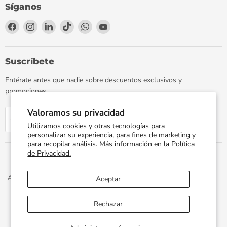
Síganos
Encuéntrenos
Encuéntrenos
Encuéntrenos
Encuéntrenos
Encuéntrenos
Encuéntrenos
en
en
en
en
en
en
Facebook
Instagram
LinkedIn
TikTok
WhatsApp
YouTube
Suscríbete
Entérate antes que nadie sobre descuentos exclusivos y
promociones.
Valoramos su privacidad
Regístrate
Correo electrónico
Utilizamos cookies y otras tecnologías para
personalizar su experiencia, para fines de marketing y
para recopilar análisis. Más información en la
Política
de Privacidad.
Aviso de Privacidad
Términos y Condiciones
Política de Envíos
Aceptar
Facturación Electrónica
Preguntas Frecuentes
Términos del servicio
Política de reembolso
Rechazar
Propiedad artística © 2026 PLOMERIA UNIVERSAL.