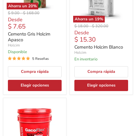
Ahorra un
20
%
Precio
Precio
$ 9.00
-
$ 168.00
original
original
Desde
Ahorra un
19
%
$ 7.65
Precio
Precio
$ 18.00
-
$ 320.00
original
original
Desde
Cemento Gris Holcim
$ 15.30
Apasco
Holcim
Cemento Holcim Blanco
Disponible
Holcim
5 Reseñas
En inventario
Compra rápida
Compra rápida
Elegir opciones
Elegir opciones