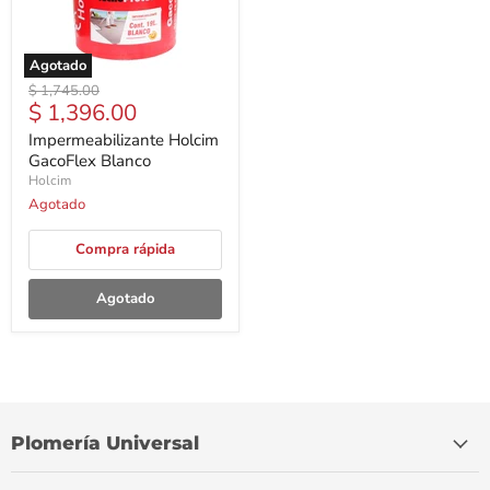
Agotado
Precio
$ 1,745.00
Precio
$ 1,396.00
original
actual
Impermeabilizante Holcim
GacoFlex Blanco
Holcim
Agotado
Compra rápida
Agotado
Plomería Universal