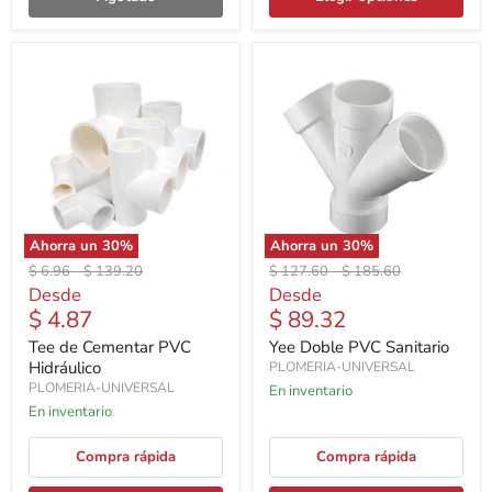
Ahorra un
30
%
Ahorra un
30
%
Precio
Precio
Precio
Precio
$ 6.96
-
$ 139.20
$ 127.60
-
$ 185.60
original
original
original
original
Desde
Desde
$ 4.87
$ 89.32
Tee de Cementar PVC
Yee Doble PVC Sanitario
Hidráulico
PLOMERIA-UNIVERSAL
PLOMERIA-UNIVERSAL
En inventario
En inventario
Compra rápida
Compra rápida