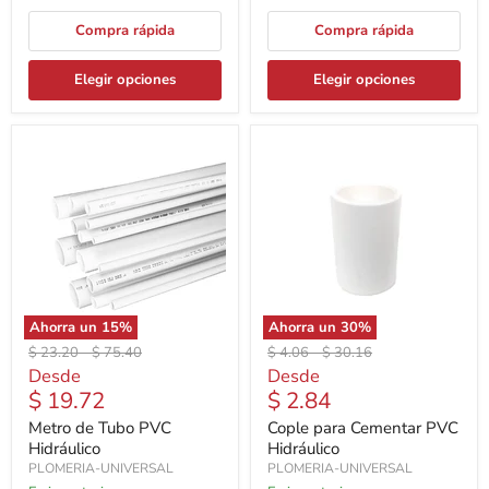
Compra rápida
Compra rápida
Elegir opciones
Elegir opciones
Ahorra un
15
%
Ahorra un
30
%
Precio
Precio
Precio
Precio
$ 23.20
-
$ 75.40
$ 4.06
-
$ 30.16
original
original
original
original
Desde
Desde
$ 19.72
$ 2.84
Metro de Tubo PVC
Cople para Cementar PVC
Hidráulico
Hidráulico
PLOMERIA-UNIVERSAL
PLOMERIA-UNIVERSAL