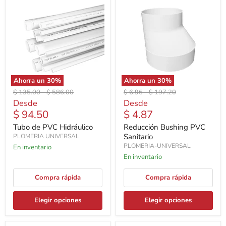
Ahorra un
30
%
Ahorra un
30
%
Precio
Precio
Precio
Precio
$ 135.00
-
$ 586.00
$ 6.96
-
$ 197.20
original
original
original
original
Desde
Desde
$ 94.50
$ 4.87
Tubo de PVC Hidráulico
Reducción Bushing PVC
Sanitario
PLOMERIA UNIVERSAL
PLOMERIA-UNIVERSAL
En inventario
En inventario
Compra rápida
Compra rápida
Elegir opciones
Elegir opciones