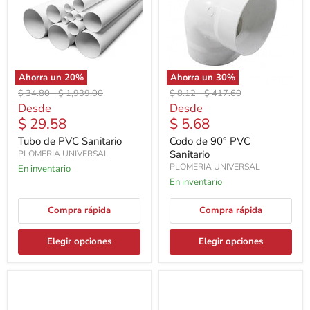
Ahorra un
20
%
Ahorra un
30
%
Precio
Precio
Precio
Precio
$ 34.80
-
$ 1,939.00
$ 8.12
-
$ 417.60
original
original
original
original
Desde
Desde
$ 29.58
$ 5.68
Tubo de PVC Sanitario
Codo de 90° PVC
Sanitario
PLOMERIA UNIVERSAL
PLOMERIA UNIVERSAL
En inventario
En inventario
Compra rápida
Compra rápida
Elegir opciones
Elegir opciones