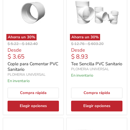
Ahorra un
30
%
Ahorra un
30
%
Precio
Precio
Precio
Precio
$ 5.22
-
$ 162.40
$ 12.76
-
$ 603.20
original
original
original
original
Desde
Desde
$ 3.65
$ 8.93
Cople para Cementar PVC
Tee Sencilla PVC Sanitario
Sanitario
PLOMERIA UNIVERSAL
PLOMERIA UNIVERSAL
En inventario
En inventario
Compra rápida
Compra rápida
Elegir opciones
Elegir opciones