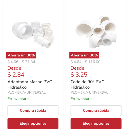
Ahorra un
30
%
Ahorra un
30
%
Precio
Precio
Precio
Precio
$ 4.06
-
$ 27.84
$ 4.64
-
$ 116.00
original
original
original
original
Desde
Desde
$ 2.84
$ 3.25
Adaptador Macho PVC
Codo de 90° PVC
Hidráulico
Hidráulico
PLOMERIA-UNIVERSAL
PLOMERIA UNIVERSAL
En inventario
En inventario
Compra rápida
Compra rápida
Elegir opciones
Elegir opciones