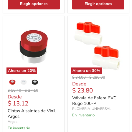
Elegir opciones
Elegir opciones
Ahorra un
20
%
Ahorra un
30
%
Precio
Precio
$ 34.00
-
$ 280.00
original
original
Desde
$ 23.80
Precio
Precio
$ 16.40
-
$ 27.10
original
original
Desde
Válvula de Esfera PVC
$ 13.12
Rugo 100-P
PLOMERIA-UNIVERSAL
Cintas Aisalntes de Vinil
En inventario
Argos
Argos
En inventario