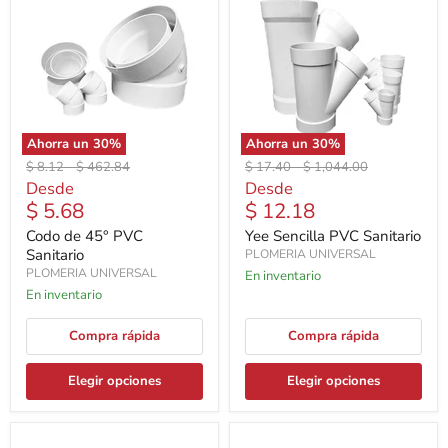
Ahorra un
30
%
Ahorra un
30
%
Precio
Precio
Precio
Precio
$ 8.12
-
$ 462.84
$ 17.40
-
$ 1,044.00
original
original
original
original
Desde
Desde
$ 5.68
$ 12.18
Codo de 45° PVC
Yee Sencilla PVC Sanitario
Sanitario
PLOMERIA UNIVERSAL
PLOMERIA UNIVERSAL
En inventario
En inventario
Compra rápida
Compra rápida
Elegir opciones
Elegir opciones