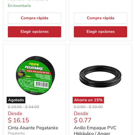
En inventario
Compra rápida
Compra rápida
Elegir opciones
Elegir opciones
Agotado
Ahorra un
15
%
Precio
Precio
Precio
Precio
$ 19.00
-
$ 34.00
$ 0.90
-
$ 29.00
original
original
original
original
Desde
Desde
$ 16.15
$ 0.77
Cinta Aisante Pegatanke
Anillo Empaque PVC
Hidráulico / Anger
Pegatanke