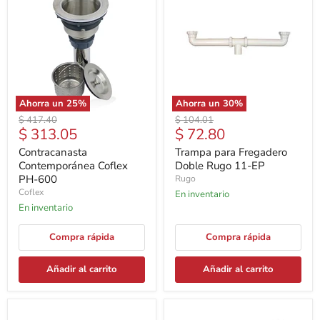
Ahorra un
25
%
Ahorra un
30
%
Precio
Precio
$ 417.40
$ 104.01
Precio
Precio
$ 313.05
$ 72.80
original
original
actual
actual
Contracanasta
Trampa para Fregadero
Contemporánea Coflex
Doble Rugo 11-EP
PH-600
Rugo
Coflex
En inventario
En inventario
Compra rápida
Compra rápida
Añadir al carrito
Añadir al carrito