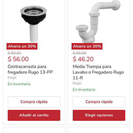
Ahorra un
30
%
Ahorra un
30
%
Precio
Precio
$ 80.01
$ 66.00
Precio
Precio
$ 56.00
$ 46.20
original
original
actual
actual
Contracanasta para
Media Trampa para
fregadero Rugo 13-PP
Lavabo o Fregadero Rugo
11-R
Rugo
Rugo
En inventario
En inventario
Compra rápida
Compra rápida
Añadir al carrito
Elegir opciones