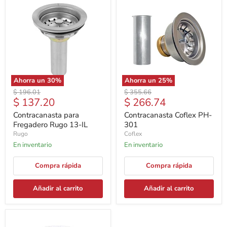
Ahorra un
30
%
Ahorra un
25
%
Precio
Precio
$ 196.01
$ 355.66
Precio
Precio
$ 137.20
$ 266.74
original
original
actual
actual
Contracanasta para
Contracanasta Coflex PH-
Fregadero Rugo 13-IL
301
Rugo
Coflex
En inventario
En inventario
Compra rápida
Compra rápida
Añadir al carrito
Añadir al carrito