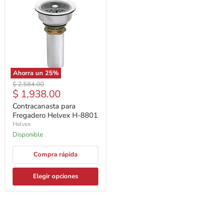
Ahorra un
25
%
Precio
$ 2,584.00
Precio
$ 1,938.00
original
actual
Contracanasta para
Fregadero Helvex H-8801
Helvex
Disponible
Compra rápida
Elegir opciones