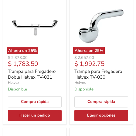
Ahorra un
25
%
Ahorra un
25
%
Precio
Precio
$ 2,378.00
$ 2,657.00
Precio
Precio
$ 1,783.50
$ 1,992.75
original
original
actual
actual
Trampa para Fregadero
Trampa para Fregadero
Doble Helvex TV-031
Helvex TV-030
Helvex
Helvex
Disponible
Disponible
Compra rápida
Compra rápida
Hacer un pedido
Elegir opciones