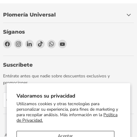
Plomería Universal
Síganos
Encuéntrenos
Encuéntrenos
Encuéntrenos
Encuéntrenos
Encuéntrenos
Encuéntrenos
en
en
en
en
en
en
Facebook
Instagram
LinkedIn
TikTok
WhatsApp
YouTube
Suscríbete
Entérate antes que nadie sobre descuentos exclusivos y
promociones.
Valoramos su privacidad
Regístrate
Correo electrónico
Utilizamos cookies y otras tecnologías para
personalizar su experiencia, para fines de marketing y
para recopilar análisis. Más información en la
Política
de Privacidad.
Aviso de Privacidad
Términos y Condiciones
Política de Envíos
Aceptar