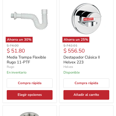
Ahorra un
30
%
Ahorra un
25
%
Precio
Precio
$ 74.00
$ 742.01
Precio
Precio
$ 51.80
$ 556.50
original
original
actual
actual
Media Trampa Flexible
Destapador Clásica II
Rugo 11-PTF
Helvex 223
Rugo
Helvex
En inventario
Disponible
Compra rápida
Compra rápida
Elegir opciones
Añadir al carrito