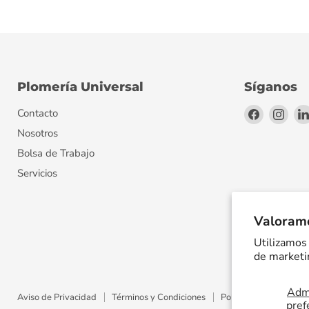
Plomería Universal
Síganos
Encuéntr
Encu
Contacto
en
en
Nosotros
Facebook
Inst
Bolsa de Trabajo
Servicios
Valoramo
Utilizamos 
de marketin
Admi
Aviso de Privacidad
Términos y Condiciones
Política de Envíos
pref