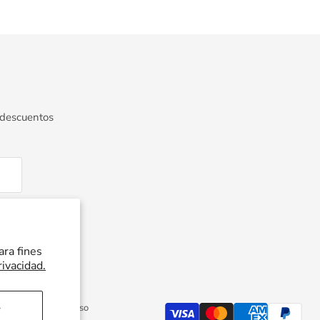
 descuentos
ara fines
rivacidad.
Política de reembolso
r