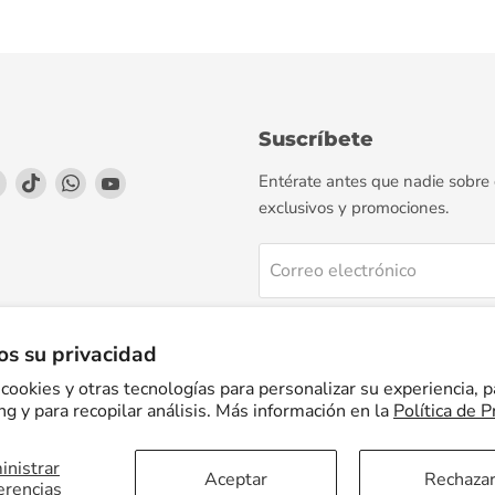
Suscríbete
enos
éntrenos
Encuéntrenos
Encuéntrenos
Encuéntrenos
Encuéntrenos
Entérate antes que nadie sobre
en
en
en
en
exclusivos y promociones.
agram
LinkedIn
TikTok
WhatsApp
YouTube
Correo electrónico
Regístrate
s su privacidad
cookies y otras tecnologías para personalizar su experiencia, p
g y para recopilar análisis. Más información en la
Política de P
nistrar
Facturación Electrónica
Preguntas Frecuentes
Términos del servicio
Aceptar
Rechaza
erencias