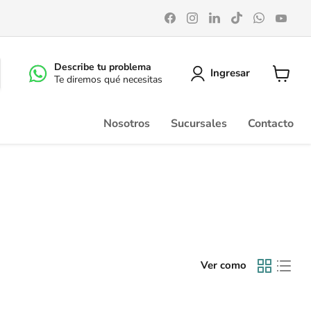
Encuéntrenos
Encuéntrenos
Encuéntrenos
Encuéntrenos
Encuéntr
Enc
en
en
en
en
en
en
Facebook
Instagram
LinkedIn
TikTok
WhatsA
You
Describe tu problema
Ingresar
Te diremos qué necesitas
Ver
carrito
Nosotros
Sucursales
Contacto
Ver como