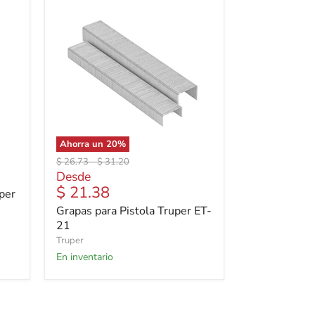
Ahorra un
20
%
Precio
Precio
$ 26.73
-
$ 31.20
original
original
Desde
$ 21.38
per
Grapas para Pistola Truper ET-
21
Truper
En inventario