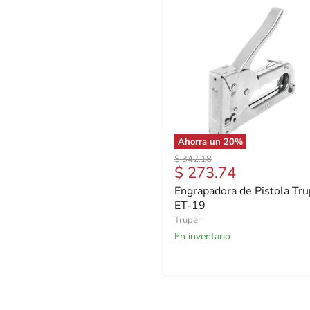
Ahorra un
20
%
Precio
$ 342.18
Precio
$ 273.74
original
actual
Engrapadora de Pistola Tru
ET-19
Truper
En inventario