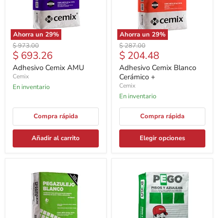
Ahorra un
29
%
Ahorra un
29
%
Precio
Precio
$ 973.00
$ 287.00
Precio
Precio
$ 693.26
$ 204.48
original
original
actual
actual
Adhesivo Cemix AMU
Adhesivo Cemix Blanco
Cerámico +
Cemix
Cemix
En inventario
En inventario
Compra rápida
Compra rápida
Añadir al carrito
Elegir opciones