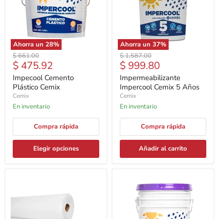
Ahorra un
28
%
Ahorra un
37
%
Precio
Precio
$ 661.00
$ 1,587.00
Precio
Precio
$ 475.92
$ 999.80
original
original
actual
actual
Impecool Cemento
Impermeabilizante
Plástico Cemix
Impercool Cemix 5 Años
Cemix
Cemix
En inventario
En inventario
Compra rápida
Compra rápida
Elegir opciones
Añadir al carrito