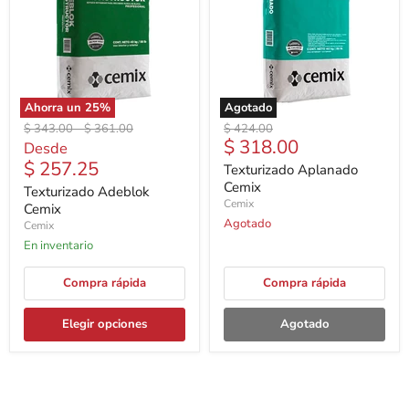
Ahorra un
25
%
Agotado
Precio
Precio
Precio
$ 343.00
-
$ 361.00
$ 424.00
Precio
$ 318.00
original
original
original
Desde
actual
$ 257.25
Texturizado Aplanado
Cemix
Texturizado Adeblok
Cemix
Cemix
Agotado
Cemix
En inventario
Compra rápida
Compra rápida
Elegir opciones
Agotado