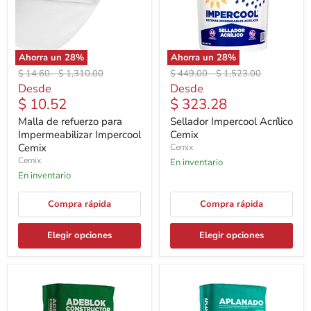
Ahorra un
28
%
Ahorra un
28
%
Precio
Precio
Precio
Precio
$ 14.60
-
$ 1,310.00
$ 449.00
-
$ 1,523.00
original
original
original
original
Desde
Desde
$ 10.52
$ 323.28
Malla de refuerzo para
Sellador Impercool Acrílico
Impermeabilizar Impercool
Cemix
Cemix
Cemix
Cemix
En inventario
En inventario
Compra rápida
Compra rápida
Elegir opciones
Elegir opciones