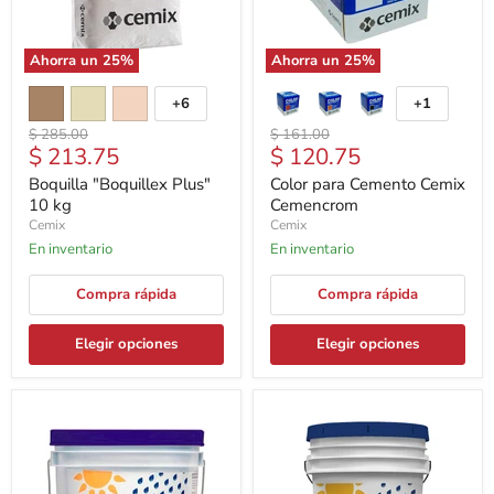
Ahorra un
25
%
Ahorra un
25
%
+6
+1
Precio
Precio
$ 285.00
$ 161.00
Precio
Precio
$ 213.75
$ 120.75
original
original
actual
actual
Boquilla "Boquillex Plus"
Color para Cemento Cemix
10 kg
Cemencrom
Cemix
Cemix
En inventario
En inventario
Compra rápida
Compra rápida
Elegir opciones
Elegir opciones