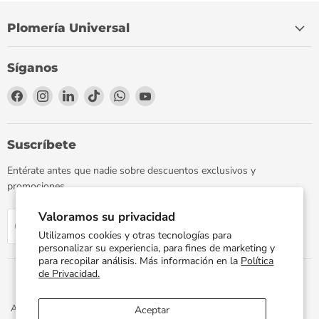
Plomería Universal
Síganos
Encuéntrenos
Encuéntrenos
Encuéntrenos
Encuéntrenos
Encuéntrenos
Encuéntrenos
en
en
en
en
en
en
Facebook
Instagram
LinkedIn
TikTok
WhatsApp
YouTube
Suscríbete
Entérate antes que nadie sobre descuentos exclusivos y
promociones.
Valoramos su privacidad
Regístrate
Correo electrónico
Utilizamos cookies y otras tecnologías para
personalizar su experiencia, para fines de marketing y
para recopilar análisis. Más información en la
Política
de Privacidad.
Aviso de Privacidad
Términos y Condiciones
Política de Envíos
Aceptar