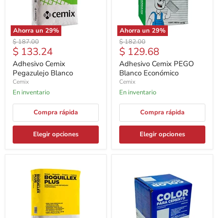
Ahorra un
29
%
Ahorra un
29
%
Precio
Precio
$ 187.00
$ 182.00
Precio
Precio
$ 133.24
$ 129.68
original
original
actual
actual
Adhesivo Cemix
Adhesivo Cemix PEGO
Pegazulejo Blanco
Blanco Económico
Cemix
Cemix
En inventario
En inventario
Compra rápida
Compra rápida
Elegir opciones
Elegir opciones