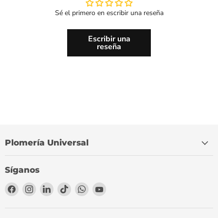
Sé el primero en escribir una reseña
Escribir una
reseña
Plomería Universal
Síganos
Encuéntrenos
Encuéntrenos
Encuéntrenos
Encuéntrenos
Encuéntrenos
Encuéntrenos
en
en
en
en
en
en
Facebook
Instagram
LinkedIn
TikTok
WhatsApp
YouTube