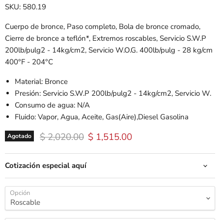
SKU: 580.19
Cuerpo de bronce, Paso completo, Bola de bronce cromado,
Cierre de bronce a teflón*, Extremos roscables, Servicio S.W.P
200lb/pulg2 - 14kg/cm2, Servicio W.O.G. 400lb/pulg - 28 kg/cm
400°F - 204°C
Material: Bronce
Presión: Servicio S.W.P 200lb/pulg2 - 14kg/cm2, Servicio W.
Consumo de agua: N/A
Fluido: Vapor, Agua, Aceite, Gas(Aire),Diesel Gasolina
Precio original
Precio actual
$ 2,020.00
$ 1,515.00
Agotado
Cotización especial aquí
Opción