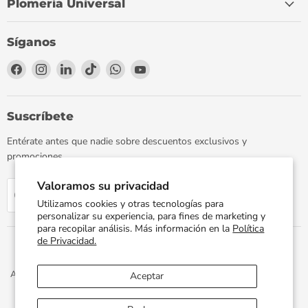
Plomería Universal
Síganos
Encuéntrenos
Encuéntrenos
Encuéntrenos
Encuéntrenos
Encuéntrenos
Encuéntrenos
en
en
en
en
en
en
Facebook
Instagram
LinkedIn
TikTok
WhatsApp
YouTube
Suscríbete
Entérate antes que nadie sobre descuentos exclusivos y
promociones.
Valoramos su privacidad
Regístrate
Correo electrónico
Utilizamos cookies y otras tecnologías para
personalizar su experiencia, para fines de marketing y
para recopilar análisis. Más información en la
Política
de Privacidad.
Aviso de Privacidad
Términos y Condiciones
Política de Envíos
Aceptar
Facturación Electrónica
Preguntas Frecuentes
Términos del servicio
Política de reembolso