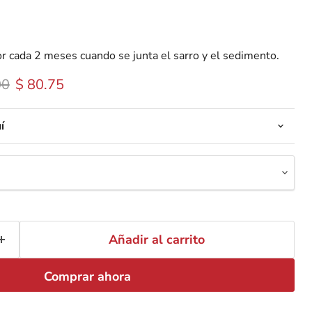
or cada 2 meses cuando se junta el sarro y el sedimento.
 original
Precio actual
00
$ 80.75
í
Añadir al carrito
Comprar ahora