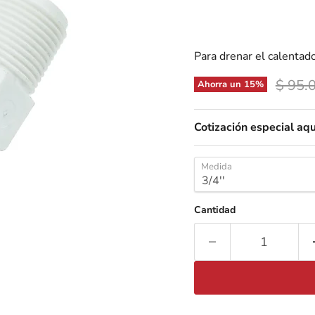
Para drenar el calentad
Precio
$ 95.
Ahorra un
15
%
Cotización especial aqu
Medida
Cantidad