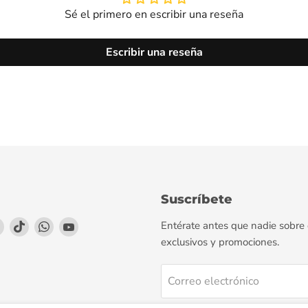
Sé el primero en escribir una reseña
Escribir una reseña
Suscríbete
enos
éntrenos
Encuéntrenos
Encuéntrenos
Encuéntrenos
Encuéntrenos
Entérate antes que nadie sobre
en
en
en
en
exclusivos y promociones.
agram
LinkedIn
TikTok
WhatsApp
YouTube
Correo electrónico