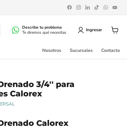
Encuéntrenos
Encuéntrenos
Encuéntrenos
Encuéntrenos
Encuéntr
Enc
en
en
en
en
en
en
Facebook
Instagram
LinkedIn
TikTok
WhatsA
You
Describe tu problema
Ingresar
Te diremos qué necesitas
Ver
carrito
Nosotros
Sucursales
Contacto
Drenado 3/4'' para
es Calorex
VERSAL
 Drenado Calorex