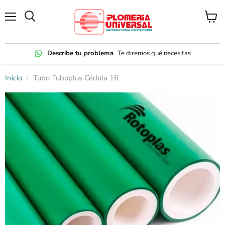
Menú
Ver
carrito
Describe tu problema
Te diremos qué necesitas
Inicio
Tubo Tuboplus Cédula 16