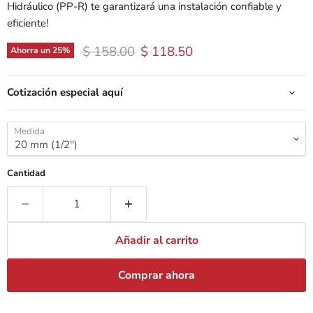
Hidráulico (PP-R) te garantizará una instalación confiable y
eficiente!
Precio original
Precio actual
$ 158.00
$ 118.50
Ahorra un
25
%
Cotización especial aquí
Medida
Cantidad
Añadir al carrito
Comprar ahora