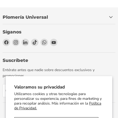
Plomería Universal
Síganos
Encuéntrenos
Encuéntrenos
Encuéntrenos
Encuéntrenos
Encuéntrenos
Encuéntrenos
en
en
en
en
en
en
Facebook
Instagram
LinkedIn
TikTok
WhatsApp
YouTube
Suscríbete
Entérate antes que nadie sobre descuentos exclusivos y
promociones.
Valoramos su privacidad
Regístrate
Correo electrónico
Utilizamos cookies y otras tecnologías para
personalizar su experiencia, para fines de marketing y
para recopilar análisis. Más información en la
Política
de Privacidad.