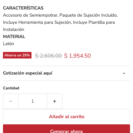
CARACTERÍSTICAS
Accesorio de Semiempotrar, Paquete de Sujeción Incluído,
Incluye Herramienta para Sujeción, Incluye Plantilla para
Instalación
MATERIAL
Latón
Precio original
Precio actual
$ 2,606.00
$ 1,954.50
Ahorra un
25
%
Cotización especial aquí
Cantidad
Añadir al carrito
Comprar ahora