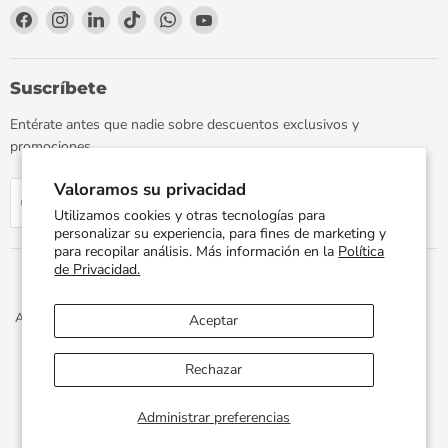
Encuéntrenos
Encuéntrenos
Encuéntrenos
Encuéntrenos
Encuéntrenos
Encuéntrenos
en
en
en
en
en
en
Facebook
Instagram
LinkedIn
TikTok
WhatsApp
YouTube
Suscríbete
Entérate antes que nadie sobre descuentos exclusivos y
promociones.
Valoramos su privacidad
Regístrate
Correo electrónico
Utilizamos cookies y otras tecnologías para
personalizar su experiencia, para fines de marketing y
para recopilar análisis. Más información en la
Política
de Privacidad.
Aviso de Privacidad
Términos y Condiciones
Política de Envíos
Aceptar
Facturación Electrónica
Preguntas Frecuentes
Términos del servicio
Política de reembolso
Rechazar
Propiedad artística © 2026 PLOMERIA UNIVERSAL.
Administrar preferencias
Desarrollado por
Xphere Tech
.