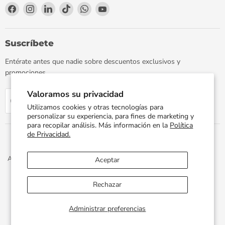
Encuéntrenos
Encuéntrenos
Encuéntrenos
Encuéntrenos
Encuéntrenos
Encuéntrenos
en
en
en
en
en
en
Facebook
Instagram
LinkedIn
TikTok
WhatsApp
YouTube
Suscríbete
Entérate antes que nadie sobre descuentos exclusivos y
promociones.
Valoramos su privacidad
Regístrate
Correo electrónico
Utilizamos cookies y otras tecnologías para
personalizar su experiencia, para fines de marketing y
para recopilar análisis. Más información en la
Política
de Privacidad.
Aviso de Privacidad
Términos y Condiciones
Política de Envíos
Aceptar
Facturación Electrónica
Preguntas Frecuentes
Términos del servicio
Política de reembolso
Rechazar
Propiedad artística © 2026 PLOMERIA UNIVERSAL.
Administrar preferencias
Desarrollado por
Xphere Tech
.