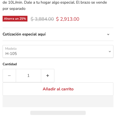
de 10L/min. Dale a tu hogar algo especial. El brazo se vende
por separado
Precio original
Precio actual
$ 3,884.00
$ 2,913.00
Ahorra un
25
%
Cotización especial aquí
Modelo
Cantidad
Añadir al carrito