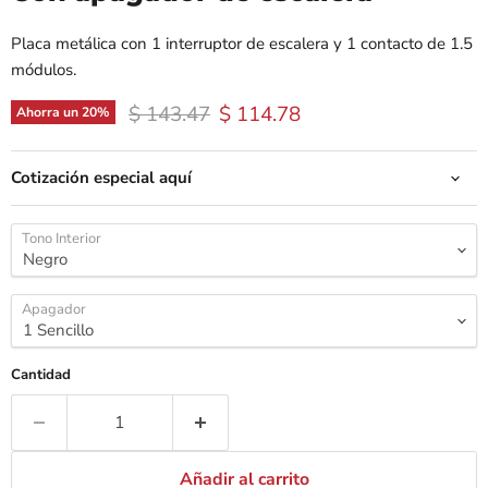
Placa metálica con 1 interruptor de escalera y 1 contacto de 1.5
módulos.
Precio original
Precio actual
$ 143.47
$ 114.78
Ahorra un
20
%
Cotización especial aquí
Tono Interior
Apagador
Cantidad
Añadir al carrito