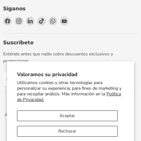
Síganos
Encuéntrenos
Encuéntrenos
Encuéntrenos
Encuéntrenos
Encuéntrenos
Encuéntrenos
en
en
en
en
en
en
Facebook
Instagram
LinkedIn
TikTok
WhatsApp
YouTube
Suscríbete
Entérate antes que nadie sobre descuentos exclusivos y
promociones.
Valoramos su privacidad
Regístrate
Correo electrónico
Utilizamos cookies y otras tecnologías para
personalizar su experiencia, para fines de marketing y
para recopilar análisis. Más información en la
Política
de Privacidad.
Aviso de Privacidad
Términos y Condiciones
Política de Envíos
Aceptar
Facturación Electrónica
Preguntas Frecuentes
Términos del servicio
Política de reembolso
Rechazar
Propiedad artística © 2026 PLOMERIA UNIVERSAL.