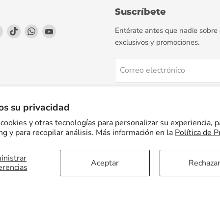
Suscríbete
enos
éntrenos
Encuéntrenos
Encuéntrenos
Encuéntrenos
Encuéntrenos
Entérate antes que nadie sobre
en
en
en
en
exclusivos y promociones.
agram
LinkedIn
TikTok
WhatsApp
YouTube
Correo electrónico
Regístrate
s su privacidad
cookies y otras tecnologías para personalizar su experiencia, p
g y para recopilar análisis. Más información en la
Política de P
nistrar
Facturación Electrónica
Preguntas Frecuentes
Términos del servicio
Aceptar
Rechaza
erencias