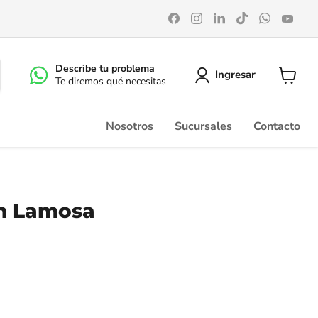
Encuéntrenos
Encuéntrenos
Encuéntrenos
Encuéntrenos
Encuéntr
Enc
en
en
en
en
en
en
Facebook
Instagram
LinkedIn
TikTok
WhatsA
You
Describe tu problema
Ingresar
Te diremos qué necesitas
Ver
carrito
Nosotros
Sucursales
Contacto
n Lamosa