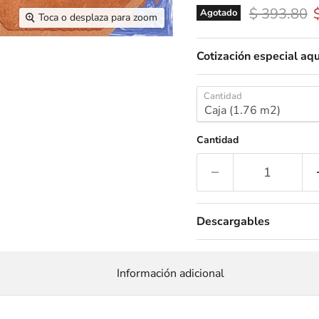
Precio orig
P
$ 393.80
Agotado
Toca o desplaza para zoom
Cotización especial aqu
Cantidad
Cantidad
Descargables
Información adicional