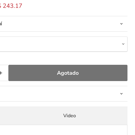
inal
recio actual
$ 243.17
í
Agotado
Video