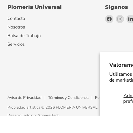
Plomería Universal
Síganos
Encuéntr
Encu
Contacto
en
en
Nosotros
Facebook
Inst
Bolsa de Trabajo
Servicios
Valoramo
Utilizamos 
de marketin
Admi
Aviso de Privacidad
Términos y Condiciones
Política de Envíos
pref
Propiedad artística © 2026 PLOMERIA UNIVERSAL.
Desarrollado por
Xphere Tech
.