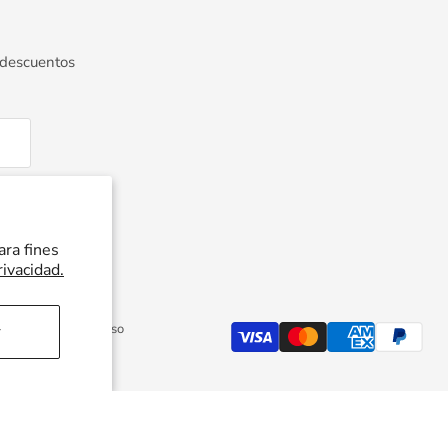
 descuentos
ara fines
rivacidad.
Política de reembolso
r