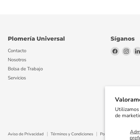
Plomería Universal
Síganos
Encuéntr
Encu
Contacto
en
en
Nosotros
Facebook
Inst
Bolsa de Trabajo
Servicios
Valoramo
Utilizamos 
de marketin
Admi
Aviso de Privacidad
Términos y Condiciones
Política de Envíos
pref