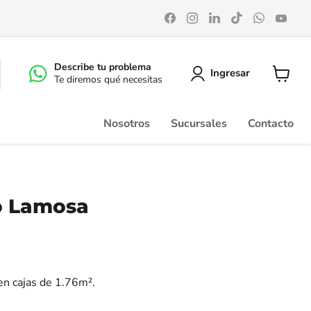
Encuéntrenos
Encuéntrenos
Encuéntrenos
Encuéntrenos
Encuéntr
Enc
en
en
en
en
en
en
Facebook
Instagram
LinkedIn
TikTok
WhatsA
You
Describe tu problema
Ingresar
Te diremos qué necesitas
Ver
carrito
Nosotros
Sucursales
Contacto
lo Lamosa
 en cajas de 1.76m².