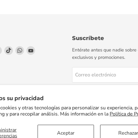
Suscríbete
enos
éntrenos
Encuéntrenos
Encuéntrenos
Encuéntrenos
Encuéntrenos
Entérate antes que nadie sobre
en
en
en
en
exclusivos y promociones.
agram
LinkedIn
TikTok
WhatsApp
YouTube
Correo electrónico
Regístrate
s su privacidad
cookies y otras tecnologías para personalizar su experiencia, p
g y para recopilar análisis. Más información en la
Política de P
nistrar
Facturación Electrónica
Preguntas Frecuentes
Términos del servicio
Aceptar
Rechaza
erencias