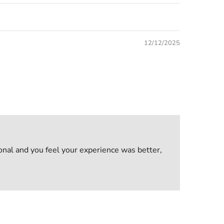
12/12/2025
onal and you feel your experience was better,