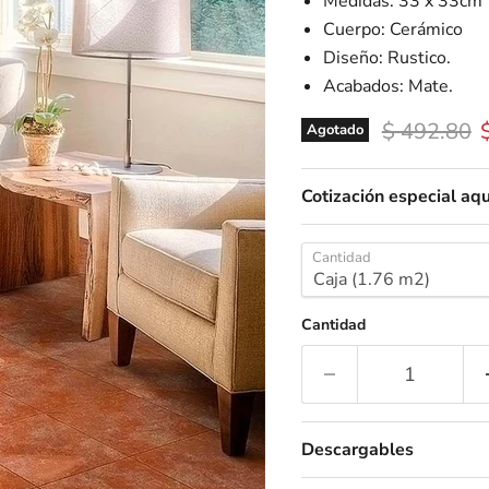
Medidas: 33 x 33cm
Cuerpo: Cerámico
Diseño: Rustico.
Acabados: Mate.
Precio orig
P
$ 492.80
Agotado
Cotización especial aqu
Cantidad
Cantidad
Descargables