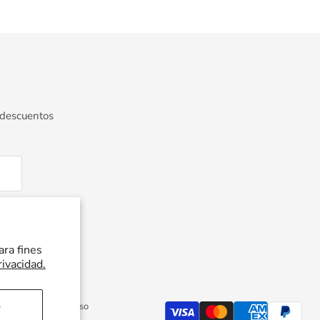
 descuentos
ara fines
rivacidad.
Política de reembolso
r