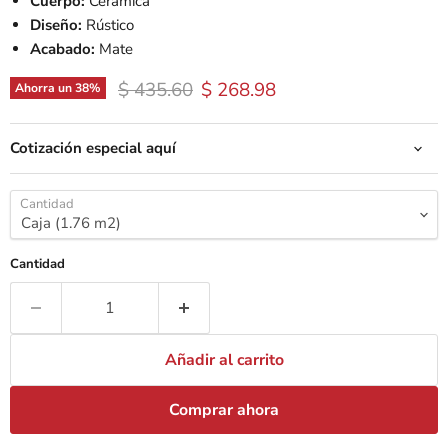
Cuerpo:
Cerámica
Diseño:
Rústico
Acabado:
Mate
Precio original
Precio actual
$ 435.60
$ 268.98
Ahorra un
38
%
Cotización especial aquí
Cantidad
Cantidad
Añadir al carrito
Comprar ahora