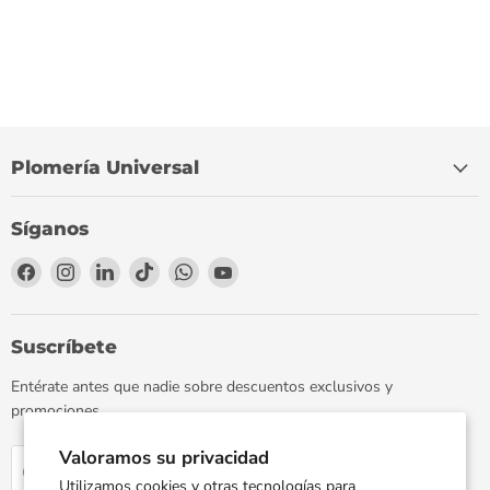
Plomería Universal
Síganos
Encuéntrenos
Encuéntrenos
Encuéntrenos
Encuéntrenos
Encuéntrenos
Encuéntrenos
en
en
en
en
en
en
Facebook
Instagram
LinkedIn
TikTok
WhatsApp
YouTube
Suscríbete
Entérate antes que nadie sobre descuentos exclusivos y
promociones.
Valoramos su privacidad
Regístrate
Correo electrónico
Utilizamos cookies y otras tecnologías para