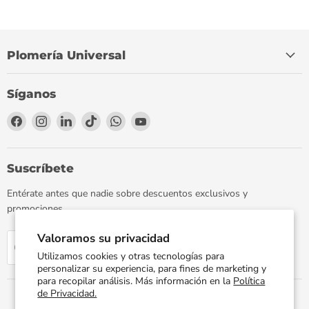
Plomería Universal
Síganos
Encuéntrenos
Encuéntrenos
Encuéntrenos
Encuéntrenos
Encuéntrenos
Encuéntrenos
en
en
en
en
en
en
Facebook
Instagram
LinkedIn
TikTok
WhatsApp
YouTube
Suscríbete
Entérate antes que nadie sobre descuentos exclusivos y
promociones.
Valoramos su privacidad
Regístrate
Correo electrónico
Utilizamos cookies y otras tecnologías para
personalizar su experiencia, para fines de marketing y
para recopilar análisis. Más información en la
Política
de Privacidad.