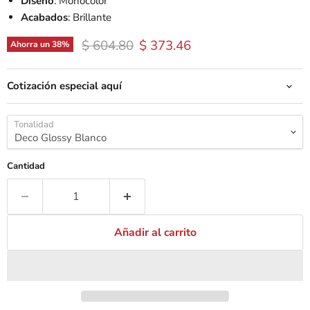
Diseño
: Monocolor
Acabados
: Brillante
Precio original
Precio actual
$ 604.80
$ 373.46
Ahorra un
38
%
Cotización especial aquí
Tonalidad
Cantidad
Añadir al carrito