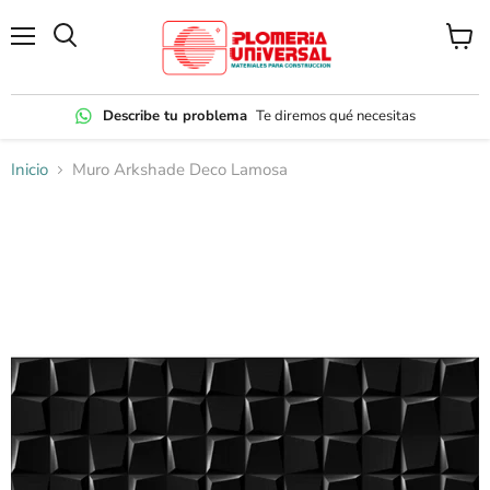
Menú
Ver
carrito
Describe tu problema
Te diremos qué necesitas
Inicio
Muro Arkshade Deco Lamosa