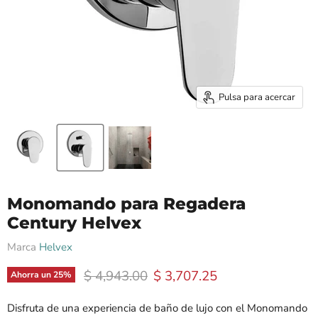
Pulsa para acercar
Monomando para Regadera
Century Helvex
Marca
Helvex
Precio original
Precio actual
$ 4,943.00
$ 3,707.25
Ahorra un
25
%
Disfruta de una experiencia de baño de lujo con el Monomando