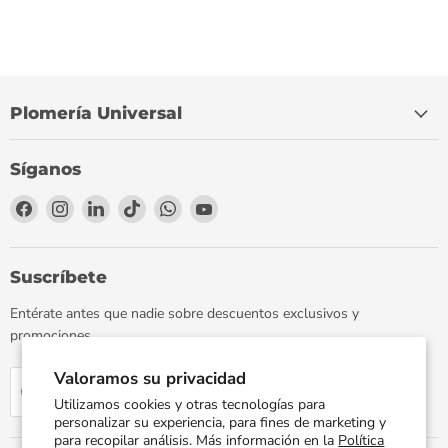
Plomería Universal
Síganos
Encuéntrenos
Encuéntrenos
Encuéntrenos
Encuéntrenos
Encuéntrenos
Encuéntrenos
en
en
en
en
en
en
Facebook
Instagram
LinkedIn
TikTok
WhatsApp
YouTube
Suscríbete
Entérate antes que nadie sobre descuentos exclusivos y
promociones.
Valoramos su privacidad
Regístrate
Correo electrónico
Utilizamos cookies y otras tecnologías para
personalizar su experiencia, para fines de marketing y
para recopilar análisis. Más información en la
Política