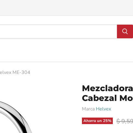
Helvex ME-304
Mezcladora
Cabezal Mo
Marca
Helvex
Precio
$ 9,5
Ahorra un
25
%