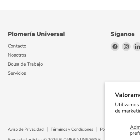
Plomería Universal
Síganos
Encuéntr
Encu
Contacto
en
en
Nosotros
Facebook
Inst
Bolsa de Trabajo
Servicios
Valoramo
Utilizamos 
de marketin
Admi
Aviso de Privacidad
Términos y Condiciones
Política de Envíos
pref
Propiedad artística © 2026 PLOMERIA UNIVERSAL.