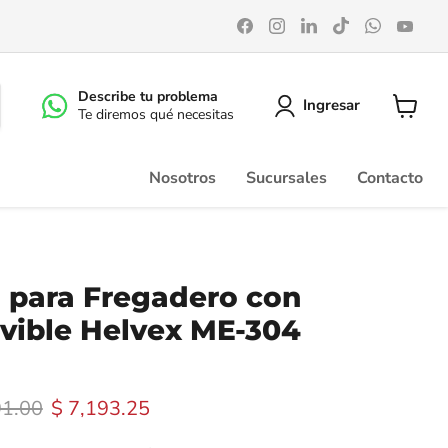
Encuéntrenos
Encuéntrenos
Encuéntrenos
Encuéntrenos
Encuéntr
Enc
en
en
en
en
en
en
Facebook
Instagram
LinkedIn
TikTok
WhatsA
You
Describe tu problema
Ingresar
Te diremos qué necesitas
Ver
carrito
Nosotros
Sucursales
Contacto
 para Fregadero con
vible Helvex ME-304
 original
Precio actual
91.00
$ 7,193.25