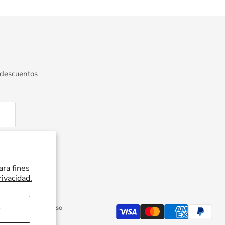
 descuentos
ara fines
rivacidad.
Política de reembolso
r