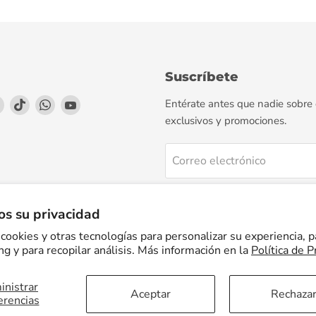
Suscríbete
enos
éntrenos
Encuéntrenos
Encuéntrenos
Encuéntrenos
Encuéntrenos
Entérate antes que nadie sobre
en
en
en
en
exclusivos y promociones.
agram
LinkedIn
TikTok
WhatsApp
YouTube
Correo electrónico
Regístrate
s su privacidad
cookies y otras tecnologías para personalizar su experiencia, p
g y para recopilar análisis. Más información en la
Política de P
nistrar
Facturación Electrónica
Preguntas Frecuentes
Términos del servicio
Aceptar
Rechaza
erencias