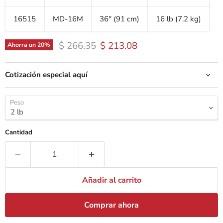
16515
MD-16M
36'' (91 cm)
16 lb (7.2 kg)
Precio original
Precio actual
$ 266.35
$ 213.08
Ahorra un
20
%
Cotización especial aquí
Peso
Cantidad
Añadir al carrito
Comprar ahora