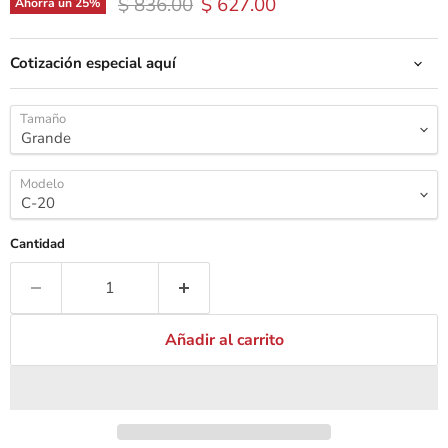
Precio original
Precio actual
$ 836.00
$ 627.00
Ahorra un
25
%
Cotización especial aquí
Tamaño
Modelo
Cantidad
Añadir al carrito