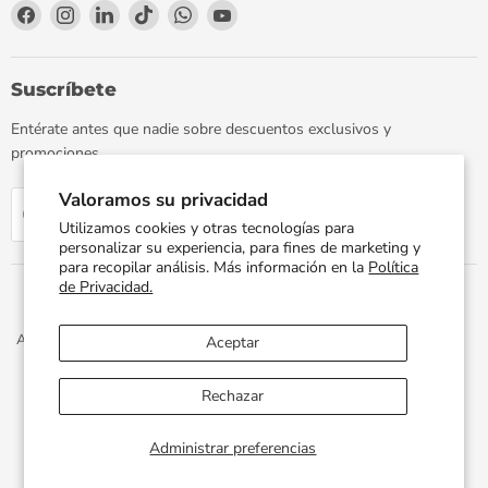
Encuéntrenos
Encuéntrenos
Encuéntrenos
Encuéntrenos
Encuéntrenos
Encuéntrenos
en
en
en
en
en
en
Facebook
Instagram
LinkedIn
TikTok
WhatsApp
YouTube
Suscríbete
Entérate antes que nadie sobre descuentos exclusivos y
promociones.
Valoramos su privacidad
Regístrate
Correo electrónico
Utilizamos cookies y otras tecnologías para
personalizar su experiencia, para fines de marketing y
para recopilar análisis. Más información en la
Política
de Privacidad.
Aviso de Privacidad
Términos y Condiciones
Política de Envíos
Aceptar
Facturación Electrónica
Preguntas Frecuentes
Términos del servicio
Política de reembolso
Rechazar
Propiedad artística © 2026 PLOMERIA UNIVERSAL.
Administrar preferencias
Desarrollado por
Xphere Tech
.