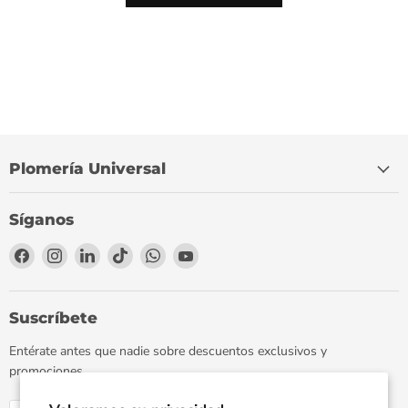
Plomería Universal
Síganos
Encuéntrenos
Encuéntrenos
Encuéntrenos
Encuéntrenos
Encuéntrenos
Encuéntrenos
en
en
en
en
en
en
Facebook
Instagram
LinkedIn
TikTok
WhatsApp
YouTube
Suscríbete
Entérate antes que nadie sobre descuentos exclusivos y
promociones.