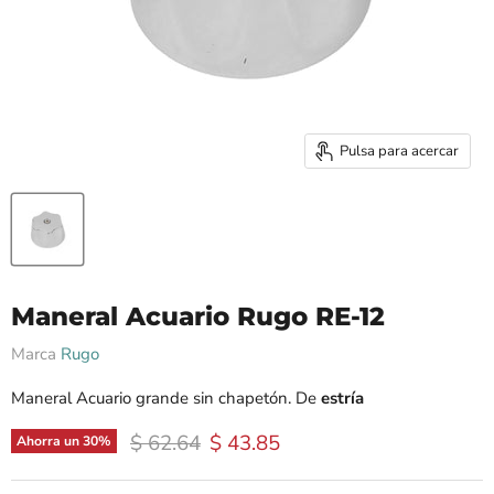
Pulsa para acercar
Maneral Acuario Rugo RE-12
Marca
Rugo
Maneral Acuario grande sin chapetón. De
estría
Precio original
Precio actual
$ 62.64
$ 43.85
Ahorra un
30
%