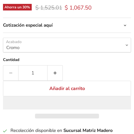
Precio original
Precio actual
$ 1,525.01
$ 1,067.50
Ahorra un
30
%
Cotización especial aquí
Acabado
Cantidad
Añadir al carrito
Recolección disponible en
Sucursal Matriz Madero