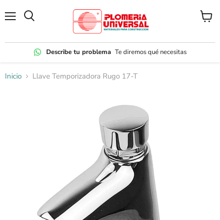
Menú
Ver
carrito
Describe tu problema
Te diremos qué necesitas
Inicio
Llave Temporizadora Rugo 17-T