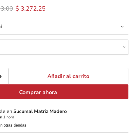
 original
Precio actual
63.00
$ 3,272.25
í
Añadir al carrito
Comprar ahora
ble en
Sucursal Matriz Madero
n 1 hora
en otras tiendas