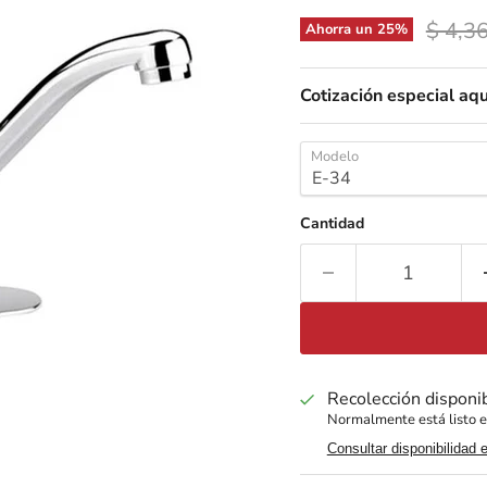
Precio
$ 4,3
Ahorra un
25
%
Cotización especial aqu
Modelo
Cantidad
Recolección disponi
Normalmente está listo e
Consultar disponibilidad 