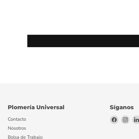
Plomería Universal
Síganos
Encuéntr
Encu
Contacto
en
en
Nosotros
Facebook
Inst
Bolsa de Trabajo