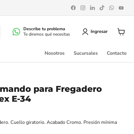
Encuéntrenos
Encuéntrenos
Encuéntrenos
Encuéntrenos
Encuéntr
Enc
en
en
en
en
en
en
Facebook
Instagram
LinkedIn
TikTok
WhatsA
You
Describe tu problema
Ingresar
Te diremos qué necesitas
Ver
carrito
Nosotros
Sucursales
Contacto
mando para Fregadero
ex E-34
ro. Cuello giratorio. Acabado Cromo. Presión mínima