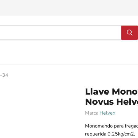
E-34
Llave Mono
Novus Helv
Marca
Helvex
Monomando para fregade
requerida 0.25kg/cm2.