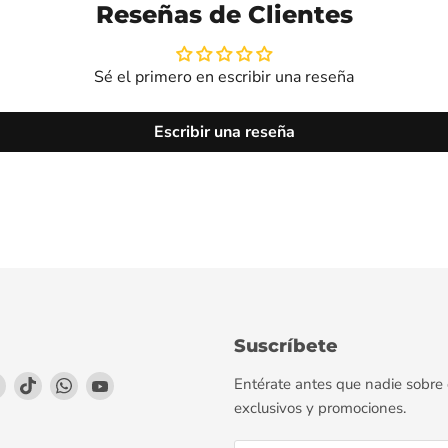
Reseñas de Clientes
Sé el primero en escribir una reseña
Escribir una reseña
Suscríbete
enos
éntrenos
Encuéntrenos
Encuéntrenos
Encuéntrenos
Encuéntrenos
Entérate antes que nadie sobre
en
en
en
en
exclusivos y promociones.
agram
LinkedIn
TikTok
WhatsApp
YouTube