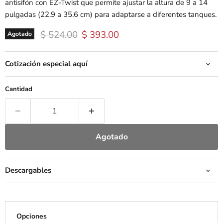
antisifón con EZ-Twist que permite ajustar la altura de 9 a 14
pulgadas (22.9 a 35.6 cm) para adaptarse a diferentes tanques.
Precio original
Precio actual
$ 524.00
$ 393.00
Agotado
Cotización especial aquí
Cantidad
Agotado
Descargables
Opciones