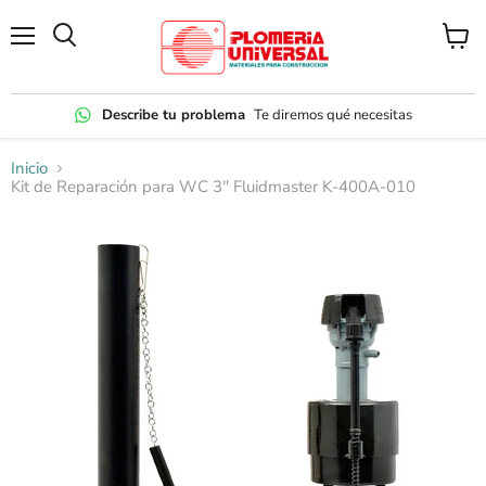
Menú
Ver
carrito
Describe tu problema
Te diremos qué necesitas
Inicio
Kit de Reparación para WC 3'' Fluidmaster K-400A-010