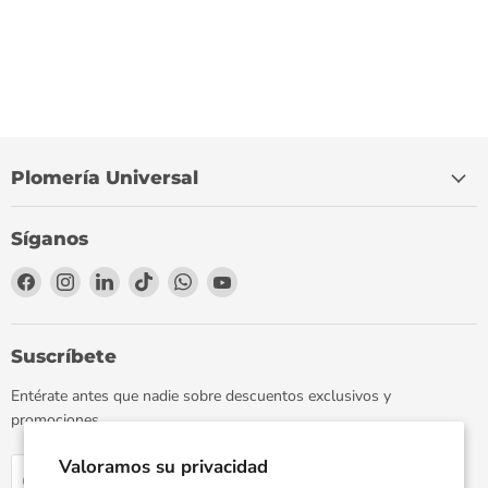
Plomería Universal
Síganos
Encuéntrenos
Encuéntrenos
Encuéntrenos
Encuéntrenos
Encuéntrenos
Encuéntrenos
en
en
en
en
en
en
Facebook
Instagram
LinkedIn
TikTok
WhatsApp
YouTube
Suscríbete
Entérate antes que nadie sobre descuentos exclusivos y
promociones.
Valoramos su privacidad
Regístrate
Correo electrónico