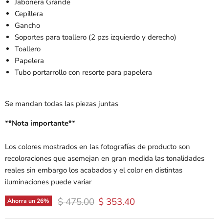
Jabonera Grande
Cepillera
Gancho
Soportes para toallero (2 pzs izquierdo y derecho)
Toallero
Papelera
Tubo portarrollo con resorte para papelera
Se mandan todas las piezas juntas
**Nota importante**
Los colores mostrados en las fotografías de producto son
recoloraciones que asemejan en gran medida las tonalidades
reales sin embargo los acabados y el color en distintas
iluminaciones puede variar
Precio original
Precio actual
$ 475.00
$ 353.40
Ahorra un
26
%