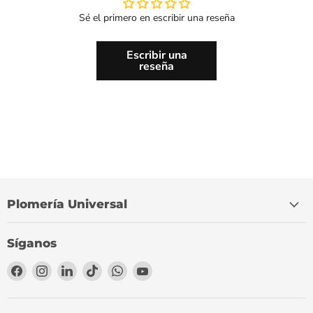
Sé el primero en escribir una reseña
Escribir una
reseña
Plomería Universal
Síganos
Encuéntrenos
Encuéntrenos
Encuéntrenos
Encuéntrenos
Encuéntrenos
Encuéntrenos
en
en
en
en
en
en
Facebook
Instagram
LinkedIn
TikTok
WhatsApp
YouTube