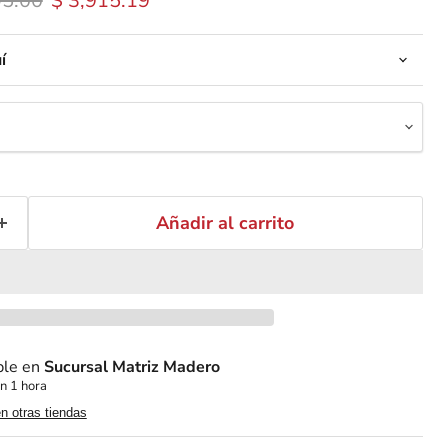
95.00
$ 3,915.19
í
Añadir al carrito
ble en
Sucursal Matriz Madero
n 1 hora
en otras tiendas