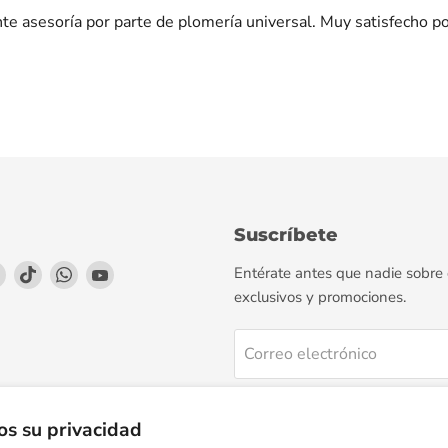
te asesoría por parte de plomería universal. Muy satisfecho p
Suscríbete
enos
éntrenos
Encuéntrenos
Encuéntrenos
Encuéntrenos
Encuéntrenos
Entérate antes que nadie sobre
en
en
en
en
exclusivos y promociones.
agram
LinkedIn
TikTok
WhatsApp
YouTube
Correo electrónico
Regístrate
s su privacidad