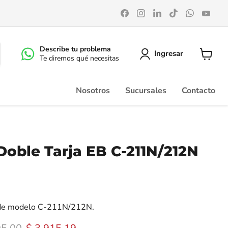
Encuéntrenos
Encuéntrenos
Encuéntrenos
Encuéntrenos
Encuéntr
Enc
en
en
en
en
en
en
Facebook
Instagram
LinkedIn
TikTok
WhatsA
You
Describe tu problema
Ingresar
Te diremos qué necesitas
Ver
carrito
Nosotros
Sucursales
Contacto
oble Tarja EB C-211N/212N
 de modelo C-211N/212N.
 original
Precio actual