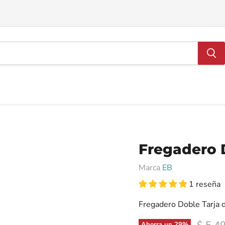
Fregadero D
Marca
EB
1 reseña
Fregadero Doble Tarja
Precio
Ahorra un
29
%