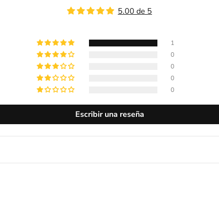
5.00 de 5
1
0
0
0
0
Escribir una reseña