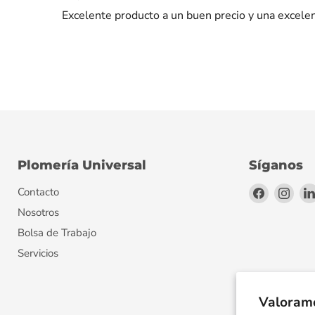
Excelente producto a un buen precio y una excelen
Plomería Universal
Síganos
Encuéntr
Encu
Contacto
en
en
Nosotros
Facebook
Inst
Bolsa de Trabajo
Servicios
Valoramo