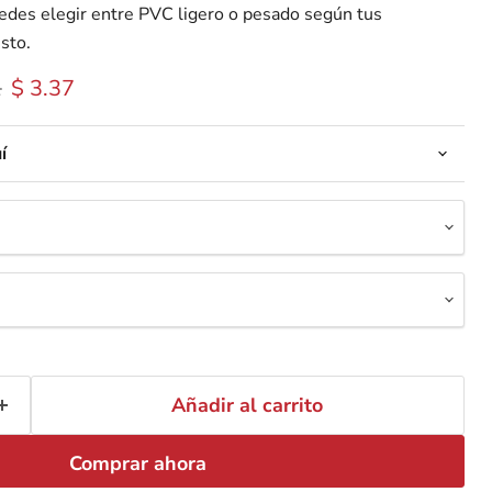
uedes elegir entre PVC ligero o pesado según tus
sto.
 original
Precio actual
1
$ 3.37
í
Añadir al carrito
Comprar ahora