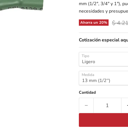
mm (1/2", 3/4" y 1"), p
necesidades y presupue
Precio
$ 4.2
Ahorra un
20
%
Cotización especial aqu
Tipo
Medida
Cantidad