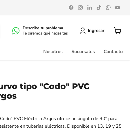
Encuéntrenos
Encuéntrenos
Encuéntrenos
Encuéntrenos
Encuéntr
Enc
en
en
en
en
en
en
Facebook
Instagram
LinkedIn
TikTok
WhatsA
You
Describe tu problema
Ingresar
Te diremos qué necesitas
Ver
carrito
Nosotros
Sucursales
Contacto
urvo tipo "Codo" PVC
rgos
"Codo" PVC Eléctrico Argos ofrece un ángulo de 90° para
esistente en tuberías eléctricas. Disponible en 13, 19 y 25