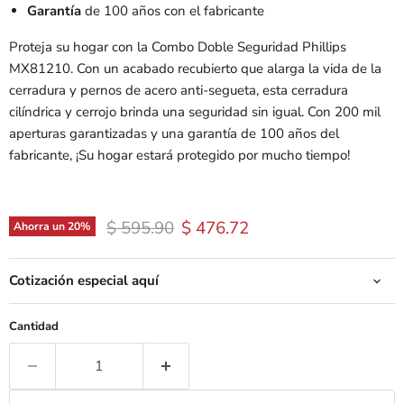
Garantía
de 100 años con el fabricante
Proteja su hogar con la Combo Doble Seguridad Phillips
MX81210. Con un acabado recubierto que alarga la vida de la
cerradura y pernos de acero anti-segueta, esta cerradura
cilíndrica y cerrojo brinda una seguridad sin igual. Con 200 mil
aperturas garantizadas y una garantía de 100 años del
fabricante, ¡Su hogar estará protegido por mucho tiempo!
Precio original
Precio actual
$ 595.90
$ 476.72
Ahorra un
20
%
Cotización especial aquí
Cantidad