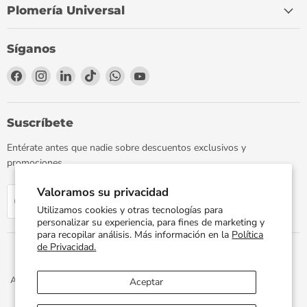
Plomería Universal
Síganos
Encuéntrenos
Encuéntrenos
Encuéntrenos
Encuéntrenos
Encuéntrenos
Encuéntrenos
en
en
en
en
en
en
Facebook
Instagram
LinkedIn
TikTok
WhatsApp
YouTube
Suscríbete
Entérate antes que nadie sobre descuentos exclusivos y
promociones.
Valoramos su privacidad
Regístrate
Correo electrónico
Utilizamos cookies y otras tecnologías para
personalizar su experiencia, para fines de marketing y
para recopilar análisis. Más información en la
Política
de Privacidad.
Aviso de Privacidad
Términos y Condiciones
Política de Envíos
Aceptar
Facturación Electrónica
Preguntas Frecuentes