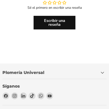
Sé el primero en escribir una reseña
Escribir una
reseña
Plomería Universal
Síganos
Encuéntrenos
Encuéntrenos
Encuéntrenos
Encuéntrenos
Encuéntrenos
Encuéntrenos
en
en
en
en
en
en
Facebook
Instagram
LinkedIn
TikTok
WhatsApp
YouTube