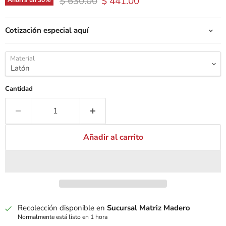
Precio original
Precio actual
$ 630.00
$ 441.00
Ahorra un
30
%
Cotización especial aquí
Material
Cantidad
Añadir al carrito
Recolección disponible en
Sucursal Matriz Madero
Normalmente está listo en 1 hora