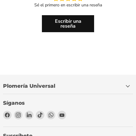
Sé el primero en escribir una reseña
Escribir una
reseña
Plomería Universal
Síganos
Encuéntrenos
Encuéntrenos
Encuéntrenos
Encuéntrenos
Encuéntrenos
Encuéntrenos
en
en
en
en
en
en
Facebook
Instagram
LinkedIn
TikTok
WhatsApp
YouTube
Suscríbete