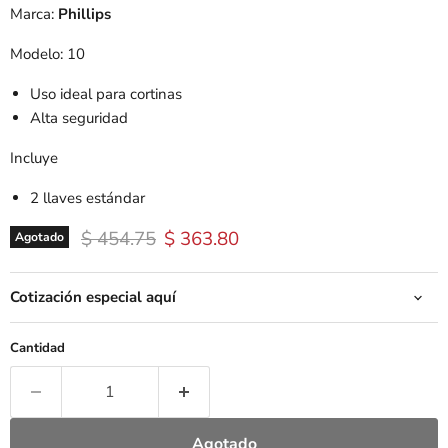
Marca:
Phillips
Modelo: 10
Uso ideal para cortinas
Alta seguridad
Incluye
2 llaves estándar
Precio original
Precio actual
$ 454.75
$ 363.80
Agotado
Cotización especial aquí
Cantidad
Agotado