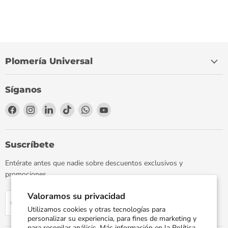
Plomería Universal
Síganos
Encuéntrenos
Encuéntrenos
Encuéntrenos
Encuéntrenos
Encuéntrenos
Encuéntrenos
en
en
en
en
en
en
Facebook
Instagram
LinkedIn
TikTok
WhatsApp
YouTube
Suscríbete
Entérate antes que nadie sobre descuentos exclusivos y
promociones.
Valoramos su privacidad
Regístrate
Correo electrónico
Utilizamos cookies y otras tecnologías para
personalizar su experiencia, para fines de marketing y
para recopilar análisis. Más información en la
Política