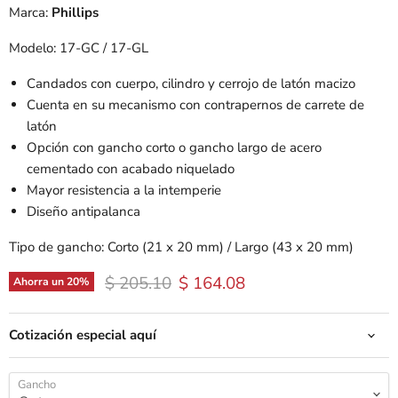
Marca:
Phillips
Modelo: 17-GC / 17-GL
Candados con cuerpo, cilindro y cerrojo de latón macizo
Cuenta en su mecanismo con contrapernos de carrete de
latón
Opción con gancho corto o gancho largo de acero
cementado con acabado niquelado
Mayor resistencia a la intemperie
Diseño antipalanca
Tipo de gancho: Corto (
21 x 20 mm
) / Largo (43 x 20 mm)
Precio original
Precio actual
$ 205.10
$ 164.08
Ahorra un
20
%
Cotización especial aquí
Gancho