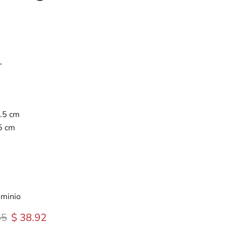
L
5.5 cm
5 cm
uminio
 original
Precio actual
65
$ 38.92