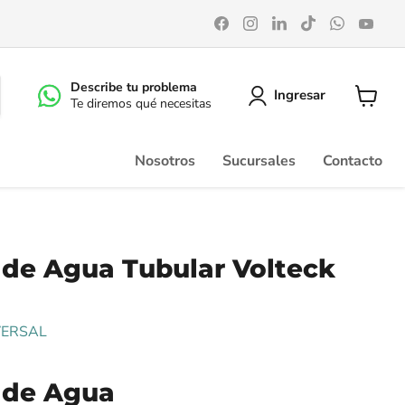
Encuéntrenos
Encuéntrenos
Encuéntrenos
Encuéntrenos
Encuéntr
Enc
en
en
en
en
en
en
Facebook
Instagram
LinkedIn
TikTok
WhatsA
You
Describe tu problema
Ingresar
Te diremos qué necesitas
Ver
carrito
Nosotros
Sucursales
Contacto
 de Agua Tubular Volteck
VERSAL
 de Agua