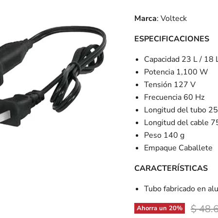
Marca
: Volteck
ESPECIFICACIONES
Capacidad 23 L / 18 
Potencia 1,100 W
Tensión 127 V
Frecuencia 60 Hz
Longitud del tubo 2
Longitud del cable 7
Peso 140 g
Empaque Caballete
CARACTERÍSTICAS
Tubo fabricado en al
Precio
$ 48.
Ahorra un
20
%