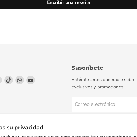
Escribir una reseña
Suscríbete
enos
éntrenos
Encuéntrenos
Encuéntrenos
Encuéntrenos
Encuéntrenos
Entérate antes que nadie sobre
en
en
en
en
exclusivos y promociones.
agram
LinkedIn
TikTok
WhatsApp
YouTube
Correo electrónico
Regístrate
s su privacidad