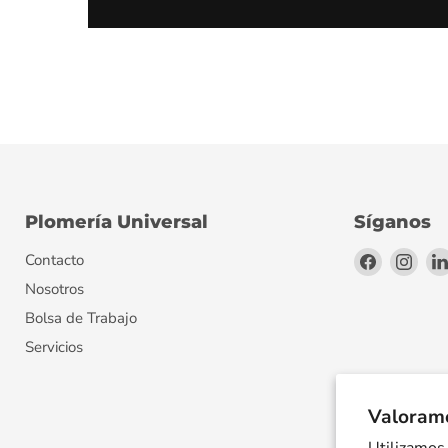
Plomería Universal
Síganos
Encuéntr
Encu
Contacto
en
en
Nosotros
Facebook
Inst
Bolsa de Trabajo
Servicios
Valoramo