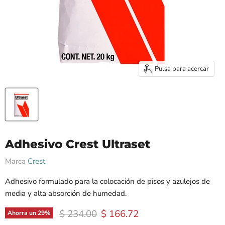
Pulsa para acercar
Adhesivo Crest Ultraset
Marca
Crest
Adhesivo formulado para la colocación de pisos y azulejos de
media y alta absorción de humedad.
Precio original
Precio actual
$ 234.00
$ 166.72
Ahorra un
29
%