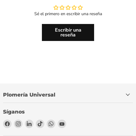
Sé el primero en escribir una reseña
Escribir una
reseña
Plomería Universal
Síganos
Encuéntrenos
Encuéntrenos
Encuéntrenos
Encuéntrenos
Encuéntrenos
Encuéntrenos
en
en
en
en
en
en
Facebook
Instagram
LinkedIn
TikTok
WhatsApp
YouTube