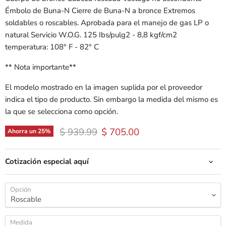
Émbolo de Buna-N Cierre de Buna-N a bronce Extremos
soldables o roscables. Aprobada para el manejo de gas LP o
natural Servicio W.O.G. 125 Ibs/pulg2 - 8,8 kgf/cm2
temperatura: 108° F - 82° C
** Nota importante**
El modelo mostrado en la imagen suplida por el proveedor
indica el tipo de producto. Sin embargo la medida del mismo es
la que se selecciona como opción.
Precio original
Precio actual
$ 939.99
$ 705.00
Ahorra un
25
%
Cotización especial aquí
Opción
Medida