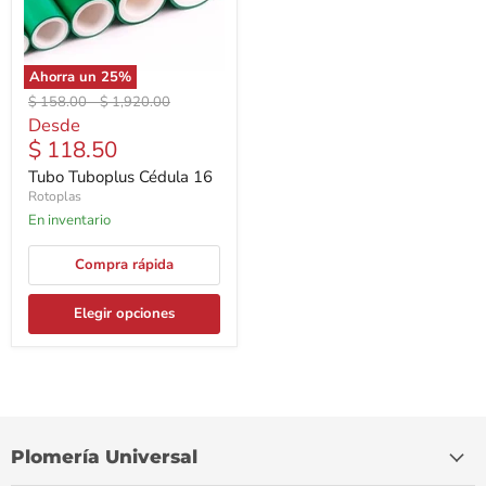
Ahorra un
25
%
Precio
Precio
$ 158.00
-
$ 1,920.00
original
original
Desde
$ 118.50
Tubo Tuboplus Cédula 16
Rotoplas
En inventario
Compra rápida
Elegir opciones
Plomería Universal