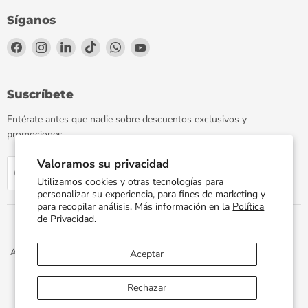
Síganos
Encuéntrenos
Encuéntrenos
Encuéntrenos
Encuéntrenos
Encuéntrenos
Encuéntrenos
en
en
en
en
en
en
Facebook
Instagram
LinkedIn
TikTok
WhatsApp
YouTube
Suscríbete
Entérate antes que nadie sobre descuentos exclusivos y
promociones.
Valoramos su privacidad
Regístrate
Correo electrónico
Utilizamos cookies y otras tecnologías para
personalizar su experiencia, para fines de marketing y
para recopilar análisis. Más información en la
Política
de Privacidad.
Aviso de Privacidad
Términos y Condiciones
Política de Envíos
Aceptar
Facturación Electrónica
Preguntas Frecuentes
Términos del servicio
Política de reembolso
Rechazar
Propiedad artística © 2026 PLOMERIA UNIVERSAL.