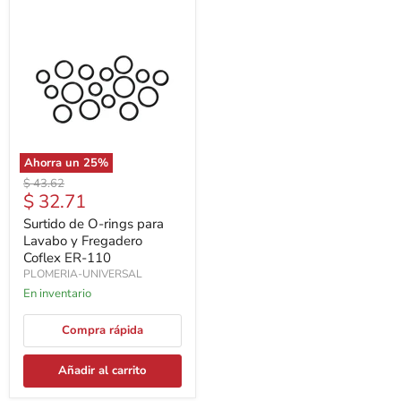
Ahorra un
25
%
Precio
$ 43.62
Precio
$ 32.71
original
actual
Surtido de O-rings para
Lavabo y Fregadero
Coflex ER-110
PLOMERIA-UNIVERSAL
En inventario
Compra rápida
Añadir al carrito