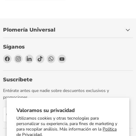
Plomería Universal
Síganos
Encuéntrenos
Encuéntrenos
Encuéntrenos
Encuéntrenos
Encuéntrenos
Encuéntrenos
en
en
en
en
en
en
Facebook
Instagram
LinkedIn
TikTok
WhatsApp
YouTube
Suscríbete
Entérate antes que nadie sobre descuentos exclusivos y
promociones.
Valoramos su privacidad
Regístrate
Correo electrónico
Utilizamos cookies y otras tecnologías para
personalizar su experiencia, para fines de marketing y
para recopilar análisis. Más información en la
Política
de Privacidad.