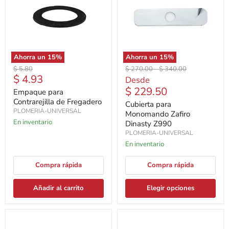
Ahorra un
15
%
Ahorra un
15
%
Precio
Precio
Precio
$ 5.80
$ 270.00
-
$ 340.00
Precio
$ 4.93
original
original
original
Desde
actual
$ 229.50
Empaque para
Contrarejilla de Fregadero
Cubierta para
PLOMERIA-UNIVERSAL
Monomando Zafiro
En inventario
Dinasty Z990
PLOMERIA-UNIVERSAL
En inventario
Compra rápida
Compra rápida
Añadir al carrito
Elegir opciones