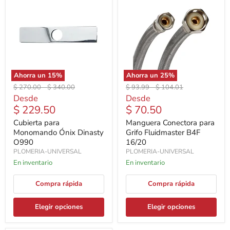
Ahorra un
15
%
Ahorra un
25
%
Precio
Precio
Precio
Precio
$ 270.00
-
$ 340.00
$ 93.99
-
$ 104.01
original
original
original
original
Desde
Desde
$ 229.50
$ 70.50
Cubierta para
Manguera Conectora para
Monomando Ónix Dinasty
Grifo Fluidmaster B4F
O990
16/20
PLOMERIA-UNIVERSAL
PLOMERIA-UNIVERSAL
En inventario
En inventario
Compra rápida
Compra rápida
Elegir opciones
Elegir opciones