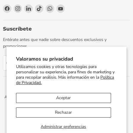
Encuéntrenos
Encuéntrenos
Encuéntrenos
Encuéntrenos
Encuéntrenos
Encuéntrenos
en
en
en
en
en
en
Facebook
Instagram
LinkedIn
TikTok
WhatsApp
YouTube
Suscríbete
Entérate antes que nadie sobre descuentos exclusivos y
promociones.
Valoramos su privacidad
Regístrate
Correo electrónico
Utilizamos cookies y otras tecnologías para
personalizar su experiencia, para fines de marketing y
para recopilar análisis. Más información en la
Política
de Privacidad.
Aviso de Privacidad
Términos y Condiciones
Política de Envíos
Aceptar
Facturación Electrónica
Preguntas Frecuentes
Términos del servicio
Política de reembolso
Rechazar
Propiedad artística © 2026 PLOMERIA UNIVERSAL.
Administrar preferencias
Desarrollado por
Xphere Tech
.