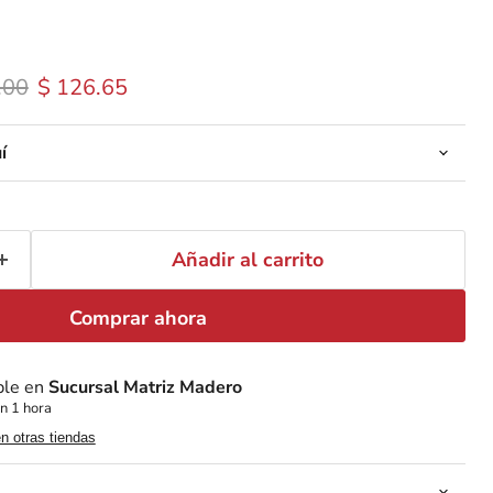
 original
Precio actual
.00
$ 126.65
í
Añadir al carrito
Comprar ahora
ble en
Sucursal Matriz Madero
n 1 hora
en otras tiendas