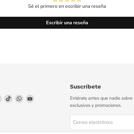
Sé el primero en escribir una reseña
Escribir una reseña
Suscríbete
enos
éntrenos
Encuéntrenos
Encuéntrenos
Encuéntrenos
Encuéntrenos
Entérate antes que nadie sobre
en
en
en
en
exclusivos y promociones.
agram
LinkedIn
TikTok
WhatsApp
YouTube
Correo electrónico