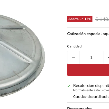
Precio
$ 149
Ahorra un
15
%
Cotización especial aqu
Cantidad
Recolección disponi
Normalmente está listo e
Consultar disponibilidad 
Descargables