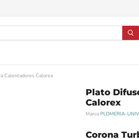
ra Calentadores Calorex
Plato Difus
Calorex
Marca
PLOMERIA-UNI
Corona Tur