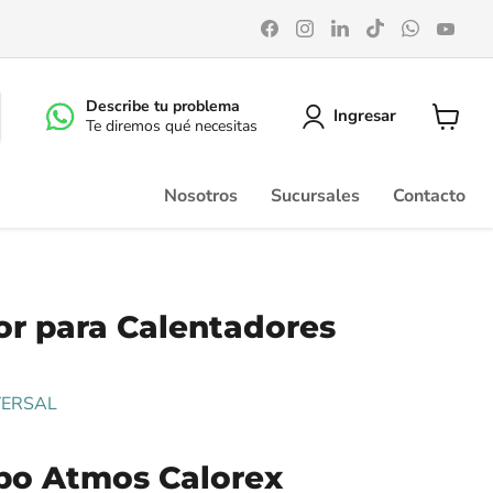
Encuéntrenos
Encuéntrenos
Encuéntrenos
Encuéntrenos
Encuéntr
Enc
en
en
en
en
en
en
Facebook
Instagram
LinkedIn
TikTok
WhatsA
You
Describe tu problema
Ingresar
Te diremos qué necesitas
Ver
carrito
Nosotros
Sucursales
Contacto
or para Calentadores
VERSAL
bo Atmos Calorex