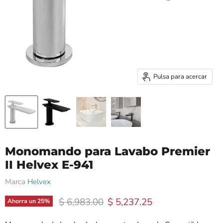
Pulsa para acercar
Monomando para Lavabo Premier
II Helvex E-941
Marca
Helvex
Precio original
Precio actual
$ 6,983.00
$ 5,237.25
Ahorra un
25
%