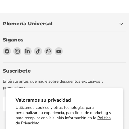
Plomería Universal
Síganos
Encuéntrenos
Encuéntrenos
Encuéntrenos
Encuéntrenos
Encuéntrenos
Encuéntrenos
en
en
en
en
en
en
Facebook
Instagram
LinkedIn
TikTok
WhatsApp
YouTube
Suscríbete
Entérate antes que nadie sobre descuentos exclusivos y
promociones.
Valoramos su privacidad
Regístrate
Correo electrónico
Utilizamos cookies y otras tecnologías para
personalizar su experiencia, para fines de marketing y
para recopilar análisis. Más información en la
Política
de Privacidad.